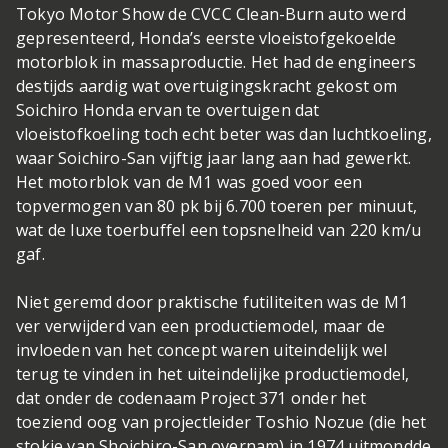
Tokyo Motor Show de CVCC Clean-Burn auto werd
gepresenteerd, Honda’s eerste vloeistofgekoelde
motorblok in massaproductie. Het had de engineers
destijds aardig wat overtuigingskracht gekost om
Soichiro Honda ervan te overtuigen dat
vloeistofkoeling toch echt beter was dan luchtkoeling,
waar Soichiro-San vijftig jaar lang aan had gewerkt.
Het motorblok van de M1 was goed voor een
topvermogen van 80 pk bij 6.700 toeren per minuut,
wat de luxe toerbuffel een topsnelheid van 220 km/u
gaf.
Niet geremd door praktische futiliteiten was de M1
ver verwijderd van een productiemodel, maar de
invloeden van het concept waren uiteindelijk wel
terug te vinden in het uiteindelijke productiemodel,
dat onder de codenaam Project 371 onder het
toeziend oog van projectleider Toshio Nozue (die het
stokje van Shoichiro-San overnam) in 1974 uitmondde