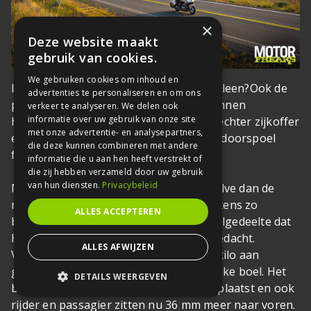
×
Deze website maakt
gebruik van cookies.
We gebruiken cookies om inhoud en
Iemand een stukje toendra voor ons te leen?
Ook de
advertenties te personaliseren en om ons
passagier heeft bedieningsknoppen binnen
verkeer te analyseren. We delen ook
informatie over uw gebruik van onze site
handbereik. De knoppen zitten op de rechter zijkoffer
met onze advertentie- en analysepartners,
en bedienen onder andere het volume, doorspoel
die deze kunnen combineren met andere
functie en de bron keuze.
informatie die u aan hen heeft verstrekt of
die zij hebben verzameld door uw gebruik
van hun diensten.
Privacybeleid
Misschien iets minder opvallend – behalve dan de
nieuwe FIOR-type voorvork, maar minstens zo
ALLES ACCEPTEREN
belangrijk is het compleet nieuwe rijwielgedeelte dat
Honda voor de 2018 Gold Wing heeft bedacht.
ALLES AFWIJZEN
Volgens Honda is alleen al hiermee 48 kilo aan
gewicht bespaard en dat is toch een flinke boel. Het
DETAILS WEERGEVEN
blok is nu 40 mm verder naar voren geplaatst en ook
STRIKT NOODZAKELIJK
rijder en passagier zitten nu 36 mm meer naar voren.