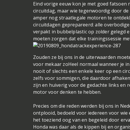
Eind vorige eeuw kon je met goed fatsoen 
circuitdag, maar wie tegenwoordig door de p
amper nog straatlegale motoren te ontdekke
circuitdagen geprepareerd: alle overbodige
verpakt in bubbelplastic op zolder gelegd
moeten zorgen dat elke trainingssessie me
Zouden ze bij ons in de uiterwaarden moet
voor mekaar zo
Heel normaal wanneer je in d
nooit of slechts een enkele keer op een cir
zelfs voor sommigen, die daardoor afhaken
zijn en huiverig voor de gedachte links en r
motor voor denken te hebben.
Precies om die reden werden bij ons in Nede
ontplooid, bedoeld voor iedereen voor wie 
het toeziend oog van en begeleid door ervare
Honda was daar als de kippen bij en organ