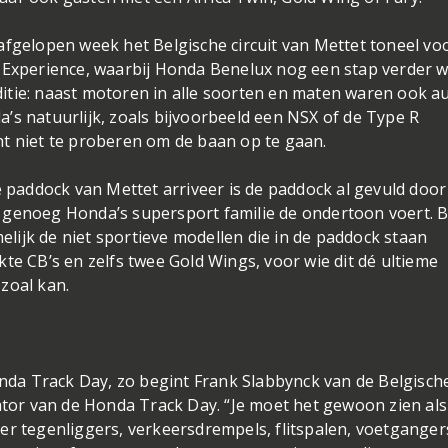
afgelopen week het Belgische circuit van Mettet toneel vo
k Experience, waarbij Honda Benelux nog een stap verder 
itie: naast motoren in alle soorten en maten waren ook au
’s natuurlijk, zoals bijvoorbeeld een NSX of de Type R
ht niet te proberen om de baan op te gaan.
e paddock van Mettet arriveer is de paddock al gevuld doo
 genoeg Honda’s supersport familie de ondertoon voert. 
ijk de niet sportieve modellen die in de paddock staan
te CB’s en zelfs twee Gold Wings, voor wie dit dé ultieme
 zoal kan.
Honda Track Day, zo begint Frank Slabbynck van de Belgisch
sator van de Honda Track Day. “Je moet het gewoon zien al
er tegenliggers, verkeersdrempels, flitspalen, voetganger