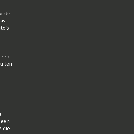
or de
was
to’s
r een
Buiten
e
s een
s die