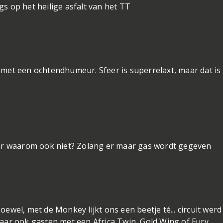
ags op het heilige asfalt van het TT
met een ochtendhumeur. Sfeer is superrelaxt, maar dat is
aar waarom ook niet? Zolang er maar gas wordt gegeven
Hoewel, met de Monkey lijkt ons een beetje té...
circuit werd
aar ook gasten met een Africa Twin, Gold Wing of Fury.