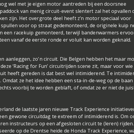
nog wel met je eigen motor aantreden bij een doorsnee
addock van menig circuit-event slentert zal het opvallen 
n zijn. Het overgrote deel heeft z’n motor speciaal voor
 spullen voor op straat gedemonteerd, de originele kuip n
 en een racekuip gemonteerd, terwijl bandenwarmers ervoo
teen vanaf de eerste ronde er voluit kan worden geknald.
en aanleggen, zo'n circuit. Die Belgen hebben het maar m
eze ‘Racing for Fun’ circuitrijden scene zit, maar voor wi
cuit heeft gereden is dat best wel intimiderend. Te intimid
. Omdat ze het idee hebben een sta-in-de-weg op de baan 
echts voorbij te worden geblaft, of omdat ze er niet de juis
rland de laatste jaren nieuwe Track Experience initiatieve
een gewone circuitdag te extreem of intimiderend is. Om 
n instructeurs op een afgesloten circuit te (leren) rijden.
iseerde op de Drentse heide de Honda Track Experience, w