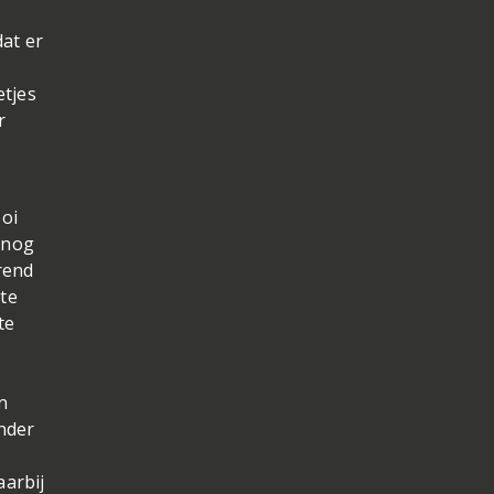
dat er
etjes
r
ooi
e nog
erend
te
te
n
onder
aarbij