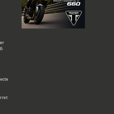
ter
45
recte
rret