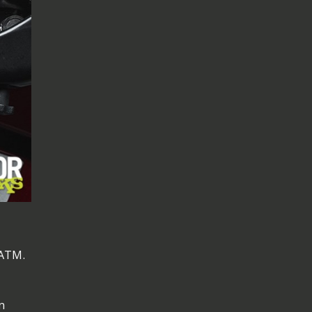
 ATM.
n