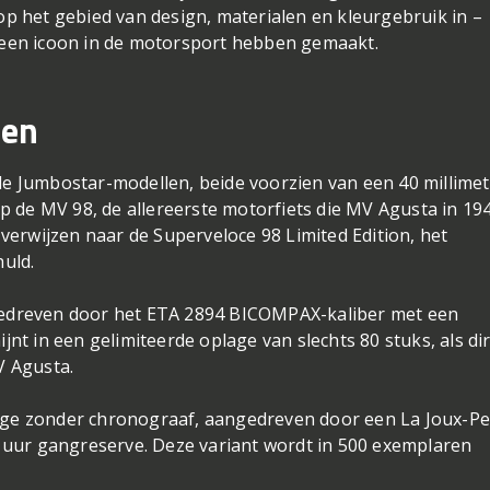
op het gebied van design, materialen en kleurgebruik in –
 een icoon in de motorsport hebben gemaakt.
len
le Jumbostar-modellen, beide voorzien van een 40 millime
op de MV 98, de allereerste motorfiets die MV Agusta in 19
 verwijzen naar de Superveloce 98 Limited Edition, het
huld.
gedreven door het ETA 2894 BICOMPAX-kaliber met een
jnt in een gelimiteerde oplage van slechts 80 stuks, als di
V Agusta.
oge zonder chronograaf, aangedreven door een La Joux-Pe
ur gangreserve. Deze variant wordt in 500 exemplaren