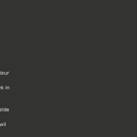
e
teur
ek in
elde
wil