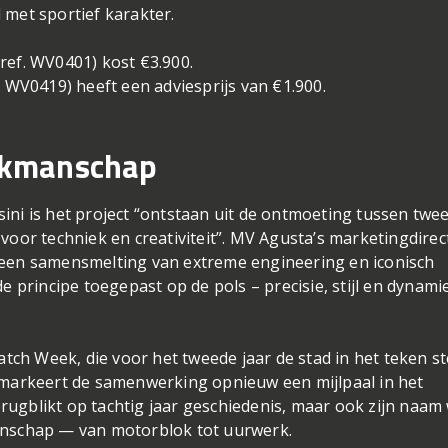
met sportief karakter.
ef. WV0401) kost €3.900.
 WV0419) heeft een adviesprijs van €1.900.
vakmanschap
ni is het project “ontstaan uit de ontmoeting tussen twe
oor techniek en creativiteit”. MV Agusta’s marketingdirec
is een samensmelting van extreme engineering en iconisch
 principe toegepast op de pols – precisie, stijl en dynami
tch Week, die voor het tweede jaar de stad in het teken st
markeert de samenwerking opnieuw een mijlpaal in het
erugblikt op tachtig jaar geschiedenis, maar ook zijn naam 
nschap — van motorblok tot uurwerk.