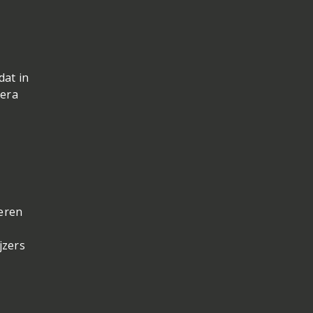
dat in
hera
veren
jzers