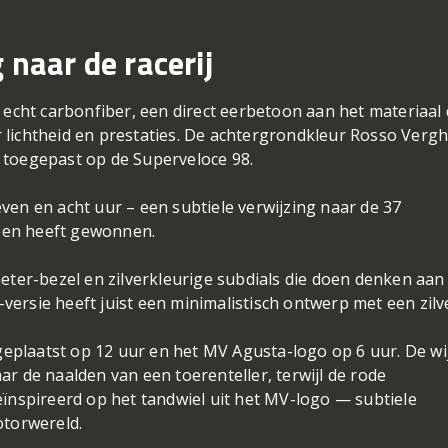
 naar de racerij
echt carbonfiber, een direct eerbetoon aan het materiaal 
lichtheid en prestaties. De achtergrondkleur Rosso Verg
s toegepast op de Superveloce 98.
even en acht uur – een subtiele verwijzing naar de 37
heen heeft gewonnen.
ter-bezel en zilverkleurige subdials die doen denken aan
-versie heeft juist een minimalistisch ontwerp met een zil
geplaatst op 12 uur en het MV Agusta-logo op 6 uur. De wi
 de naalden van een toerenteller, terwijl de rode
ïnspireerd op het tandwiel uit het MV-logo — subtiele
otorwereld.