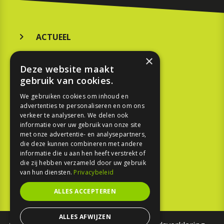
ACTUEEL
MERKEN
×
Deze website maakt
KOOPGIDS
gebruik van cookies.
TESTEN
We gebruiken cookies om inhoud en
advertenties te personaliseren en om ons
verkeer te analyseren. We delen ook
SPORT
informatie over uw gebruik van onze site
met onze advertentie- en analysepartners,
die deze kunnen combineren met andere
REPORTAGE
informatie die u aan hen heeft verstrekt of
die zij hebben verzameld door uw gebruik
TOUREN
van hun diensten.
Privacybeleid
NIEUWSBRIEF
ALLES ACCEPTEREN
ALLES AFWIJZEN