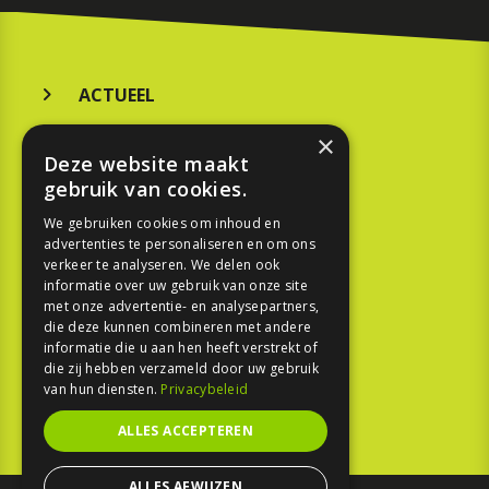
ACTUEEL
MERKEN
×
Deze website maakt
KOOPGIDS
gebruik van cookies.
TESTEN
We gebruiken cookies om inhoud en
advertenties te personaliseren en om ons
verkeer te analyseren. We delen ook
SPORT
informatie over uw gebruik van onze site
met onze advertentie- en analysepartners,
die deze kunnen combineren met andere
REPORTAGE
informatie die u aan hen heeft verstrekt of
die zij hebben verzameld door uw gebruik
TOUREN
van hun diensten.
Privacybeleid
NIEUWSBRIEF
ALLES ACCEPTEREN
ALLES AFWIJZEN