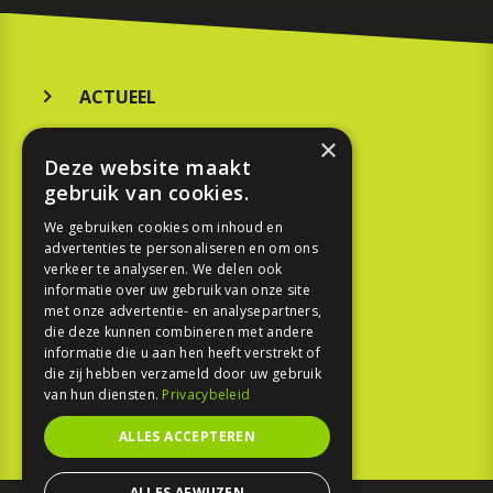
ACTUEEL
MERKEN
×
Deze website maakt
KOOPGIDS
gebruik van cookies.
TESTEN
We gebruiken cookies om inhoud en
advertenties te personaliseren en om ons
verkeer te analyseren. We delen ook
SPORT
informatie over uw gebruik van onze site
met onze advertentie- en analysepartners,
die deze kunnen combineren met andere
REPORTAGE
informatie die u aan hen heeft verstrekt of
die zij hebben verzameld door uw gebruik
TOUREN
van hun diensten.
Privacybeleid
NIEUWSBRIEF
ALLES ACCEPTEREN
ALLES AFWIJZEN