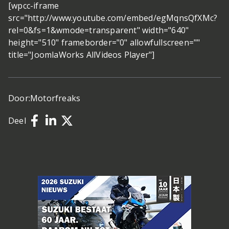
[wpcc-iframe
src="http://www.youtube.com/embed/egMqnsQfXMc?
rel=0&fs=1&wmode=transparent" width="640"
height="510" frameborder="0" allowfullscreen=""
title="JoomlaWorks AllVideos Player"]
Door:
Motorfreaks
Deel