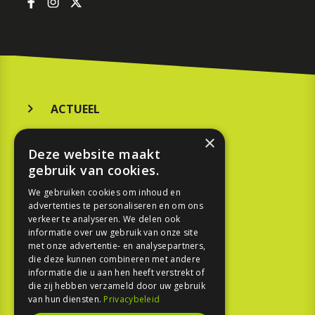
ACTUEEL
MERKEN
×
Deze website maakt
KOOPGIDS
gebruik van cookies.
TESTEN
We gebruiken cookies om inhoud en
advertenties te personaliseren en om ons
verkeer te analyseren. We delen ook
SPORT
informatie over uw gebruik van onze site
met onze advertentie- en analysepartners,
REPORTAGE
die deze kunnen combineren met andere
informatie die u aan hen heeft verstrekt of
die zij hebben verzameld door uw gebruik
TOUREN
van hun diensten.
Privacybeleid