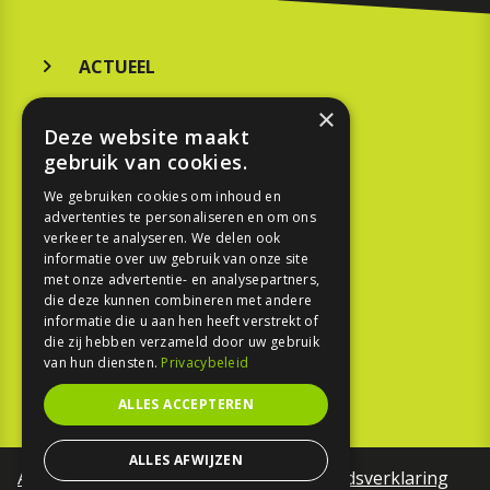
ACTUEEL
MERKEN
×
Deze website maakt
KOOPGIDS
gebruik van cookies.
TESTEN
We gebruiken cookies om inhoud en
advertenties te personaliseren en om ons
verkeer te analyseren. We delen ook
SPORT
informatie over uw gebruik van onze site
met onze advertentie- en analysepartners,
die deze kunnen combineren met andere
REPORTAGE
informatie die u aan hen heeft verstrekt of
die zij hebben verzameld door uw gebruik
TOUREN
van hun diensten.
Privacybeleid
NIEUWSBRIEF
ALLES ACCEPTEREN
ALLES AFWIJZEN
Algemene voorwaarden
Toegankelijkheidsverklaring