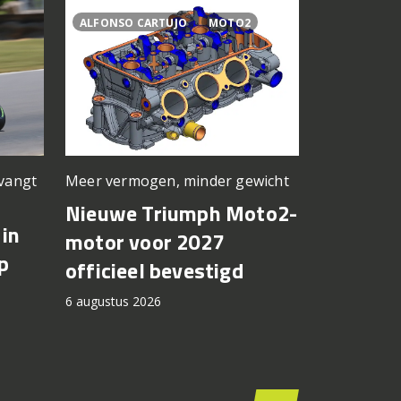
ALFONSO CARTUJO
MOTO2
2027
77
Meer vermogen, minder gewicht
rvangt
Nieuwe kle
basis
Nieuwe Triumph Moto2-
in
Suzuki 
motor voor 2027
p
8TT krij
officieel bevestigd
kleuren
6 augustus 2026
2027
6 augustus 2