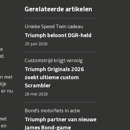
Gerelateerde artikelen
Unieke Speed Twin cadeau
Triumph beloont DGR-held
29 juni 2026
de
d.
Customstrijd krijgt vervolg
Triumph Originals 2026
zoekt ultieme custom
en met
ijk
Scrambler
 er nu
28 mei 2026
Bond’s motorfiets in actie
Triumph partner van nieuwe
met
, en
James Bond-game