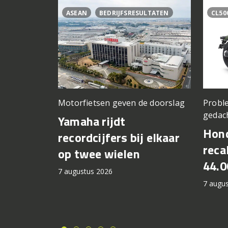
ASEAN
BEDRIJFSRESULTATEN
CL50
Motorfietsen geven de doorslag
Proble
gedac
Yamaha rijdt
Hond
recordcijfers bij elkaar
recal
op twee wielen
44.0
7 augustus 2026
7 augu