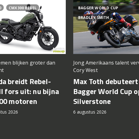
0
CMX300 REBEL
BAGGER WORLD CUP
BRADLEY SMITH
men blijken groter dan
Jong Amerikaans talent ve
ht
Cory West
a breidt Rebel-
Max Toth debuteert 
l fors uit: nu bijna
Bagger World Cup o
00 motoren
Silverstone
stus 2026
6 augustus 2026