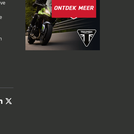
eve
e
n