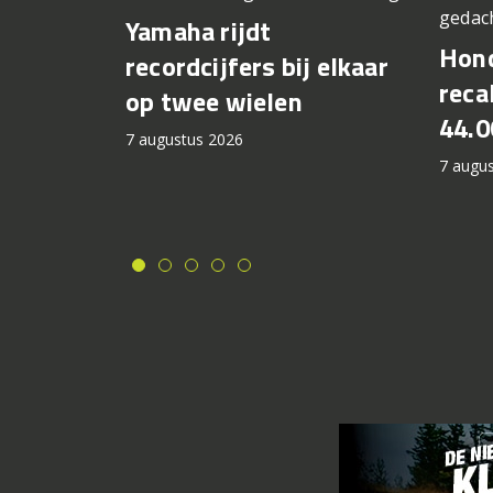
gedac
Yamaha rijdt
Hond
recordcijfers bij elkaar
recal
op twee wielen
44.0
7 augustus 2026
7 augu