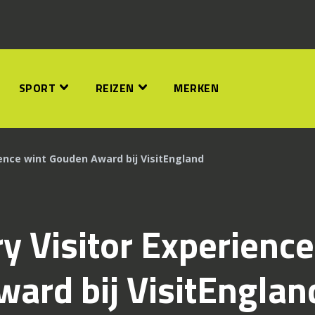
SPORT
REIZEN
MERKEN
ience wint Gouden Award bij VisitEngland
y Visitor Experience
ard bij VisitEnglan