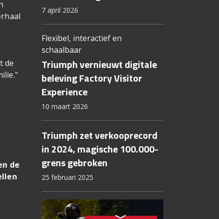
n
7 april 2026
erhaal
Flexibel, interactief en
schaalbaar
Triumph vernieuwt digitale
t de
lie."
beleving Factory Visitor
Experience
10 maart 2026
Triumph zet verkooprecord
in 2024, magische 100.000-
grens gebroken
en de
ellen
25 februari 2025