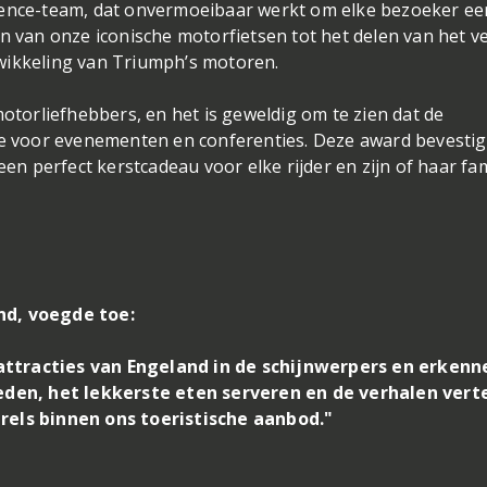
ience-team, dat onvermoeibaar werkt om elke bezoeker ee
en van onze iconische motorfietsen tot het delen van het v
wikkeling van Triumph’s motoren.
motorliefhebbers, en het is geweldig om te zien dat de
ie voor evenementen en conferenties. Deze award bevestig
een perfect kerstcadeau voor elke rijder en zijn of haar fami
nd, voegde toe:
attracties van Engeland in de schijnwerpers en erkenn
en, het lekkerste eten serveren en de verhalen vert
rels binnen ons toeristische aanbod."