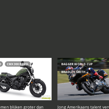
0
CMX300 REBEL
BAGGER WORLD CUP
BRADLEY SMITH
men blijken groter dan
Jong Amerikaans talent ve