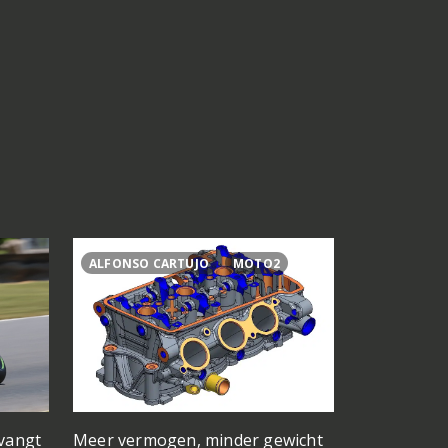
ALFONSO CARTUJO
MOTO2
2027
77
Meer vermogen, minder gewicht
rvangt
Nieuwe kle