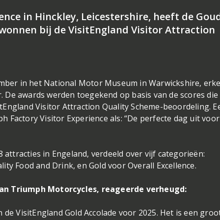
ence in Hinckley, Leicestershire, heeft de Gou
wonnen bij de VisitEngland Visitor Attraction
vember in het National Motor Museum in Warwickshire, er
. De awards werden toegekend op basis van de scores die
sitEngland Visitor Attraction Quality Scheme-beoordeling. E
 Factory Visitor Experience als: “De perfecte dag uit voor
 attracties in Engeland, verdeeld over vijf categorieën:
ity Food and Drink, en Gold voor Overall Excellence.
van Triumph Motorcycles, reageerde verheugd:
n de VisitEngland Gold Accolade voor 2025. Het is een groo