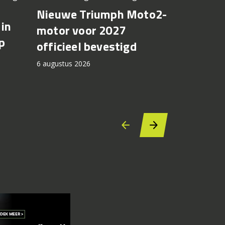
basis
Nieuwe Triumph Moto2-
in
Suzuki 
motor voor 2027
p
8TT krij
officieel bevestigd
kleuren
6 augustus 2026
2027
6 augustus 2