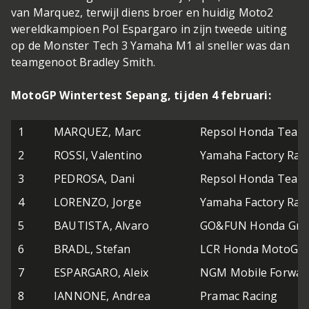
van Marquez, terwijl diens broer en huidig Moto2
wereldkampioen Pol Espargaro in zijn tweede uiting
op de Monster Tech 3 Yamaha M1 al sneller was dan
teamgenoot Bradley Smith.
MotoGP Wintertest Sepang, tijden 4 februari:
1
MARQUEZ, Marc
Repsol Honda Team
2
ROSSI, Valentino
Yamaha Factory Rac
3
PEDROSA, Dani
Repsol Honda Team
4
LORENZO, Jorge
Yamaha Factory Rac
5
BAUTISTA, Alvaro
GO&FUN Honda Gres
6
BRADL, Stefan
LCR Honda MotoGP
7
ESPARGARO, Aleix
NGM Mobile Forwar
8
IANNONE, Andrea
Pramac Racing