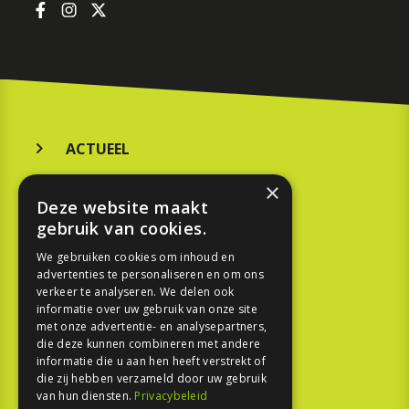
ACTUEEL
MERKEN
×
Deze website maakt
KOOPGIDS
gebruik van cookies.
TESTEN
We gebruiken cookies om inhoud en
advertenties te personaliseren en om ons
verkeer te analyseren. We delen ook
SPORT
informatie over uw gebruik van onze site
met onze advertentie- en analysepartners,
die deze kunnen combineren met andere
REPORTAGE
informatie die u aan hen heeft verstrekt of
die zij hebben verzameld door uw gebruik
TOUREN
van hun diensten.
Privacybeleid