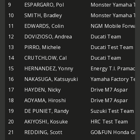
9
ESPARGARO, Pol
Monster Yamaha Te
10
SMITH, Bradley
Monster Yamaha Te
11
EDWARDS, Colin
NGM Mobile Forwar
12
DOVIZIOSO, Andrea
Ducati Team
13
PIRRO, Michele
Ducati Test Team
14
CRUTCHLOW, Cal
Ducati Team
15
HERNANDEZ, Yonny
Energy T.I. Pramac 
16
NAKASUGA, Katsuyuki
Yamaha Factory Tes
17
HAYDEN, Nicky
Drive M7 Aspar
18
AOYAMA, Hiroshi
Drive M7 Aspar
19
DE PUNIET, Randy
Suzuki Test Team
20
AKIYOSHI, Kosuke
HRC Test Team
21
REDDING, Scott
GO&FUN Honda Gres