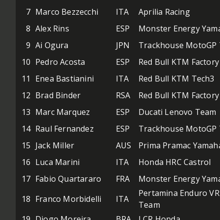
7
Marco Bezzecchi
ITA
Aprilia Racing
8
Alex Rins
ESP
Monster Energy Yam
9
Ai Ogura
JPN
Trackhouse MotoGP
10
Pedro Acosta
ESP
Red Bull KTM Factory
11
Enea Bastianini
ITA
Red Bull KTM Tech3
12
Brad Binder
RSA
Red Bull KTM Factory
13
Marc Marquez
ESP
Ducati Lenovo Team
14
Raul Fernandez
ESP
Trackhouse MotoGP
15
Jack Miller
AUS
Prima Pramac Yamah
16
Luca Marini
ITA
Honda HRC Castrol
17
Fabio Quartararo
FRA
Monster Energy Yam
Pertamina Enduro VR
18
Franco Morbidelli
ITA
Team
19
Diogo Moreira
BRA
LCR Honda