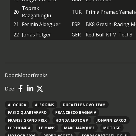
Toprak
20
TUR
Prima Pramac Yamah
Razgatlioglu
21
Fermin Aldeguer
ESP
BK8 Gresini Racing 
22
Jonas Folger
GER
Red Bull KTM Tech3
Door:
Motorfreaks
Deel
AI OGURA
ALEX RINS
DUCATI LENOVO TEAM
FABIO QUARTARARO
FRANCESCO BAGNAIA
FRANSE GRAND PRIX
HONDA MOTOGP
JOHANN ZARCO
LCR HONDA
LE MANS
MARC MARQUEZ
MOTOGP
MOTOGP 2026
PEDRO ACOSTA
TOPRAK RAZGATLIOGLU