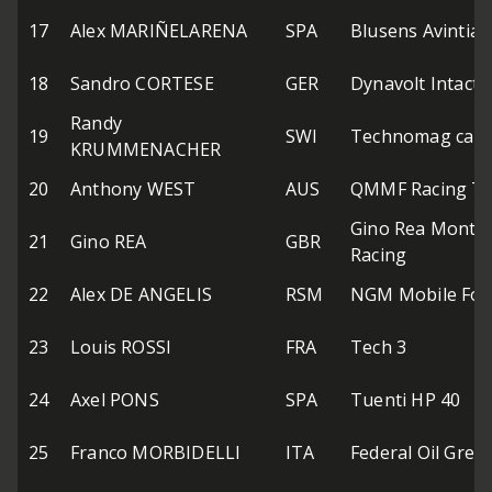
17
Alex MARIÑELARENA
SPA
Blusens Avintia
18
Sandro CORTESE
GER
Dynavolt Intact 
Randy
19
SWI
Technomag carX
KRUMMENACHER
20
Anthony WEST
AUS
QMMF Racing T
Gino Rea Monta
21
Gino REA
GBR
Racing
22
Alex DE ANGELIS
RSM
NGM Mobile For
23
Louis ROSSI
FRA
Tech 3
24
Axel PONS
SPA
Tuenti HP 40
25
Franco MORBIDELLI
ITA
Federal Oil Gres