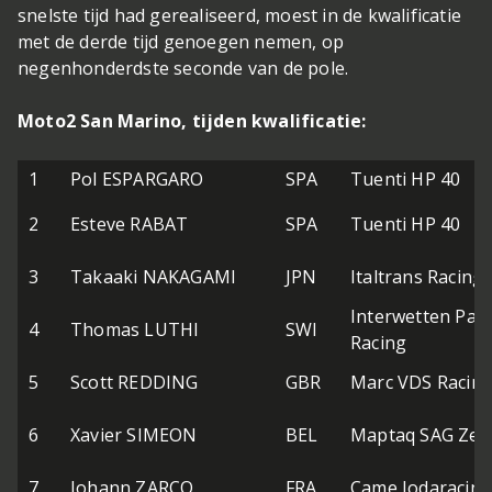
snelste tijd had gerealiseerd, moest in de kwalificatie
met de derde tijd genoegen nemen, op
negenhonderdste seconde van de pole.
Moto2 San Marino, tijden kwalificatie:
1
Pol ESPARGARO
SPA
Tuenti HP 40
2
Esteve RABAT
SPA
Tuenti HP 40
3
Takaaki NAKAGAMI
JPN
Italtrans Racing
Interwetten Pad
4
Thomas LUTHI
SWI
Racing
5
Scott REDDING
GBR
Marc VDS Racin
6
Xavier SIMEON
BEL
Maptaq SAG Zel
7
Johann ZARCO
FRA
Came Iodaracing