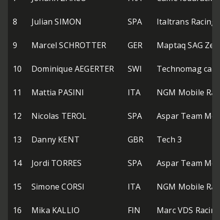
8
Julian SIMON
SPA
Italtrans Racing
9
Marcel SCHROTTER
GER
Maptaq SAG Zel
10
Dominique AEGERTER
SWI
Technomag carX
11
Mattia PASINI
ITA
NGM Mobile Rac
12
Nicolas TEROL
SPA
Aspar Team Mo
13
Danny KENT
GBR
Tech 3
14
Jordi TORRES
SPA
Aspar Team Mo
15
Simone CORSI
ITA
NGM Mobile Rac
16
Mika KALLIO
FIN
Marc VDS Racin