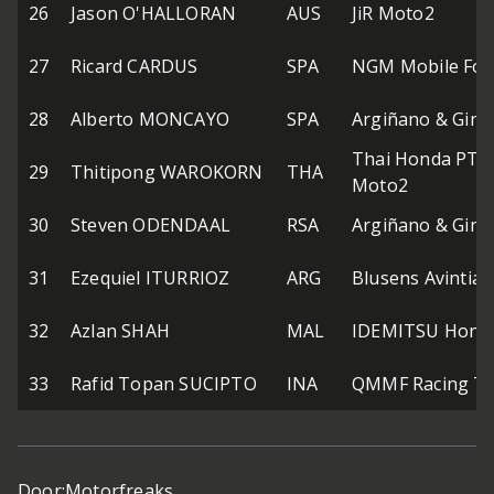
26
Jason O'HALLORAN
AUS
JiR Moto2
27
Ricard CARDUS
SPA
NGM Mobile For
28
Alberto MONCAYO
SPA
Argiñano & Gine
Thai Honda PTT 
29
Thitipong WAROKORN
THA
Moto2
30
Steven ODENDAAL
RSA
Argiñano & Gine
31
Ezequiel ITURRIOZ
ARG
Blusens Avintia
32
Azlan SHAH
MAL
IDEMITSU Honda
33
Rafid Topan SUCIPTO
INA
QMMF Racing T
Door:
Motorfreaks