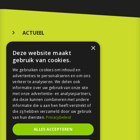
ACTUEEL
MERKEN
×
Deze website maakt
KOOPGIDS
gebruik van cookies.
TESTEN
We gebruiken cookies om inhoud en
advertenties te personaliseren en om ons
verkeer te analyseren. We delen ook
SPORT
informatie over uw gebruik van onze site
met onze advertentie- en analysepartners,
die deze kunnen combineren met andere
REPORTAGE
informatie die u aan hen heeft verstrekt of
die zij hebben verzameld door uw gebruik
TOUREN
van hun diensten.
Privacybeleid
NIEUWSBRIEF
ALLES ACCEPTEREN