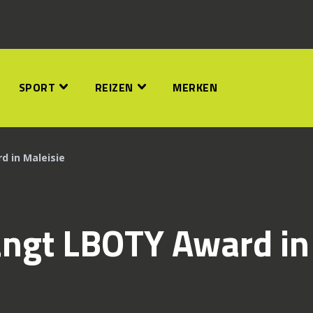
SPORT
REIZEN
MERKEN
 in Maleisie
ngt LBOTY Award in