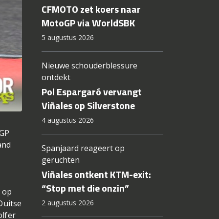
CFMOTO zet koers naar
MotoGP via WorldSBK
5 augustus 2026
Nieuwe schouderblessure
ontdekt
Pol Espargaró vervangt
Viñales op Silverstone
4 augustus 2026
oGP
and
Spanjaard reageert op
s
geruchten
Viñales ontkent KTM-exit:
“Stop met die onzin”
r op
2 augustus 2026
Duitse
lfer