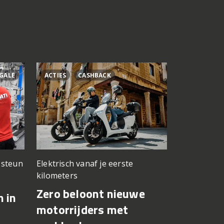
GALE
ACTIES
CASHBACK
ÁLEX RINS
n steun
Elektrisch vanaf je eerste
Testwerk g
kilometers
Yamaha 
Zero beloont nieuwe
n in
Fernánde
motorrijders met
in op Si