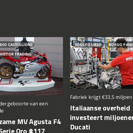
DIO CASTIGLIONI
ADOLFO URSO
BORGO PANI
 MOTOR TRADING
Fabriek krijgt €33,5 miljoe
dergeboorte van een
Italiaanse overheid
de
investeert miljoene
zame MV Agusta F4
Ducati
Serie Oro #117