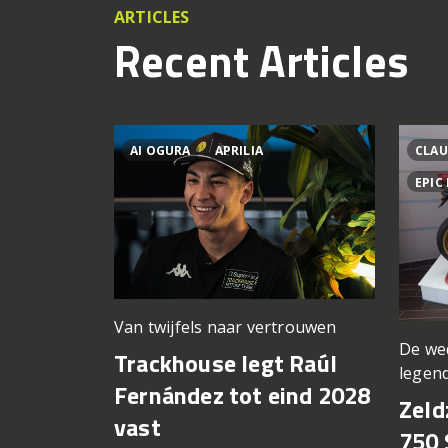
ARTICLES
Recent Articles
AI OGURA
APRILIA
CLAU
EPIC
Van twijfels naar vertrouwen
De we
Trackhouse legt Raúl
legen
Fernández tot eind 2028
Zeld
vast
750 