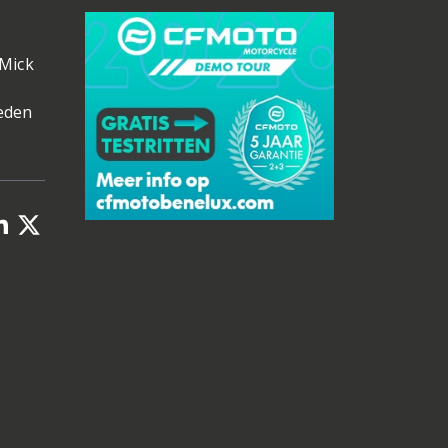
 Mick
leden