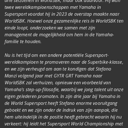
drie seizoenen in WorldSBK, maar ook daarvoor. Hij won
twee wereldkampioenschappen met Yamaha in
Supersport voordat hij in 2023 de overstap maakte naar
WorldSBK. Hoewel onze gezamenlijke reis in WorldSBK ten
einde loopt, onderzoeken we samen met zijn
management de mogelijkheid om hem in de Yamaha-
familie te houden.
Nu is het tijd om een andere potentiële Supersport-
wereldkampioen te promoveren naar de Superbike-klasse,
en we zijn verheugd om aan te kondigen dat Stefano
Manzi volgend jaar met GYTR GRT Yamaha naar
WorldSBK zal verhuizen, opnieuw een voorbeeld van
Yamaha's step-up-filosofie, waarbij we jong talent uit onze
eigen gelederen promoten. In zijn drie jaar bij Yamaha in
de World Supersport heeft Stefano enorme vooruitgang
geboekt en we zijn onder de indruk van zijn aanpak, die
hem uiteindelijk in de positie heeft gebracht waarin hij nu
verkeert: hij leidt het Supersport World Championship met