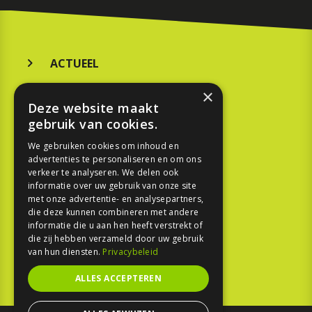
ACTUEEL
MERKEN
×
Deze website maakt
KOOPGIDS
gebruik van cookies.
TESTEN
We gebruiken cookies om inhoud en
advertenties te personaliseren en om ons
verkeer te analyseren. We delen ook
SPORT
informatie over uw gebruik van onze site
met onze advertentie- en analysepartners,
die deze kunnen combineren met andere
REPORTAGE
informatie die u aan hen heeft verstrekt of
die zij hebben verzameld door uw gebruik
TOUREN
van hun diensten.
Privacybeleid
NIEUWSBRIEF
ALLES ACCEPTEREN