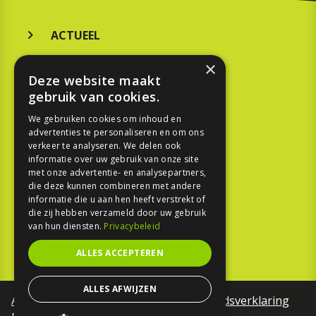
ACTUEEL
MERKEN
×
Deze website maakt
KOOPGIDS
gebruik van cookies.
TESTEN
We gebruiken cookies om inhoud en
advertenties te personaliseren en om ons
verkeer te analyseren. We delen ook
SPORT
informatie over uw gebruik van onze site
met onze advertentie- en analysepartners,
die deze kunnen combineren met andere
REPORTAGE
informatie die u aan hen heeft verstrekt of
die zij hebben verzameld door uw gebruik
TOUREN
van hun diensten.
Privacybeleid
NIEUWSBRIEF
ALLES ACCEPTEREN
ALLES AFWIJZEN
Algemene voorwaarden
Toegankelijkheidsverklaring