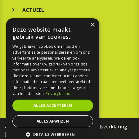
ACTUEEL
MERKEN
×
Deze website maakt
KOOPGIDS
gebruik van cookies.
TESTEN
We gebruiken cookies om inhoud en
advertenties te personaliseren en om ons
verkeer te analyseren. We delen ook
SPORT
informatie over uw gebruik van onze site
met onze advertentie- en analysepartners,
die deze kunnen combineren met andere
REPORTAGE
informatie die u aan hen heeft verstrekt of
die zij hebben verzameld door uw gebruik
TOUREN
van hun diensten.
Privacybeleid
NIEUWSBRIEF
ALLES ACCEPTEREN
ALLES AFWIJZEN
Algemene voorwaarden
Toegankelijkheidsverklaring
Privacy Policy
DETAILS WEERGEVEN