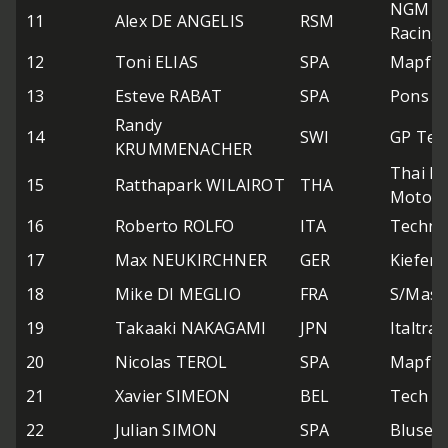
NGM Mo
11
Alex DE ANGELIS
RSM
Racing
12
Toni ELIAS
SPA
Mapfre
13
Esteve RABAT
SPA
Pons 4
Randy
14
SWI
GP Tea
KRUMMENACHER
Thai H
15
Ratthapark WILAIROT
THA
Moto2
16
Roberto ROLFO
ITA
Techno
17
Max NEUKIRCHNER
GER
Kiefer 
18
Mike DI MEGLIO
FRA
S/Mast
19
Takaaki NAKAGAMI
JPN
Italtra
20
Nicolas TEROL
SPA
Mapfre
21
Xavier SIMEON
BEL
Tech 3 
22
Julian SIMON
SPA
Blusens