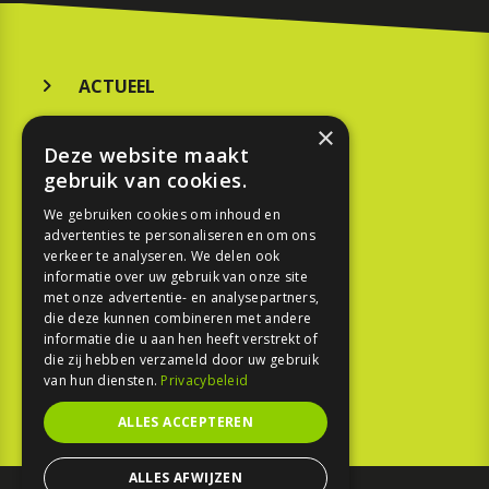
ACTUEEL
MERKEN
×
Deze website maakt
KOOPGIDS
gebruik van cookies.
TESTEN
We gebruiken cookies om inhoud en
advertenties te personaliseren en om ons
verkeer te analyseren. We delen ook
SPORT
informatie over uw gebruik van onze site
met onze advertentie- en analysepartners,
die deze kunnen combineren met andere
REPORTAGE
informatie die u aan hen heeft verstrekt of
die zij hebben verzameld door uw gebruik
TOUREN
van hun diensten.
Privacybeleid
NIEUWSBRIEF
ALLES ACCEPTEREN
ALLES AFWIJZEN