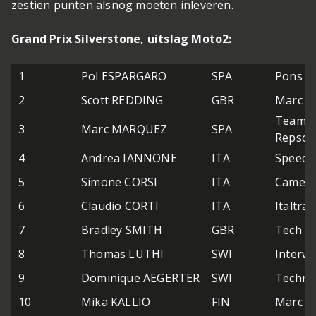
zestien punten alsnog moeten inleveren.
Grand Prix Silverstone, uitslag Moto2:
1
Pol ESPARGARO
SPA
Pons 4
2
Scott REDDING
GBR
Marc V
Team C
3
Marc MARQUEZ
SPA
Repsol
4
Andrea IANNONE
ITA
Speed 
5
Simone CORSI
ITA
Came I
6
Claudio CORTI
ITA
Italtra
7
Bradley SMITH
GBR
Tech 3 
8
Thomas LUTHI
SWI
Interw
9
Dominique AEGERTER
SWI
Techno
10
Mika KALLIO
FIN
Marc V