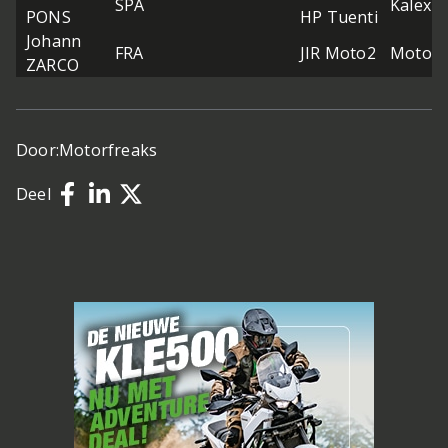
SPA
Kalex
PONS
HP Tuenti
Johann
FRA
JIR Moto2
Motobi
ZARCO
Door:
Motorfreaks
Deel