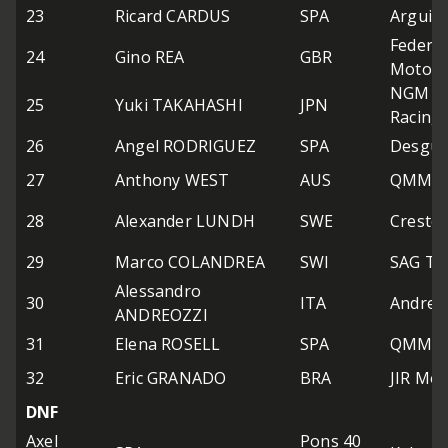
23
Ricard CARDUS
SPA
Arguiñ
Federal
24
Gino REA
GBR
Moto2
NGM Mo
25
Yuki TAKAHASHI
JPN
Racing
26
Angel RODRIGUEZ
SPA
Desgua
27
Anthony WEST
AUS
QMMF R
28
Alexander LUNDH
SWE
Cresto
29
Marco COLANDREA
SWI
SAG T
Alessandro
30
ITA
Andreo
ANDREOZZI
31
Elena ROSELL
SPA
QMMF R
32
Eric GRANADO
BRA
JIR Mo
DNF
Axel
Pons 40