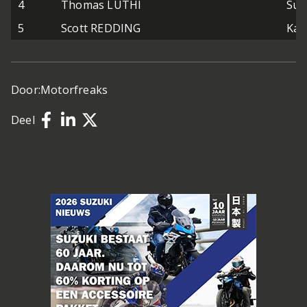
4
Thomas LUTHI
Sut
5
Scott REDDING
Kal
Door:
Motorfreaks
Deel