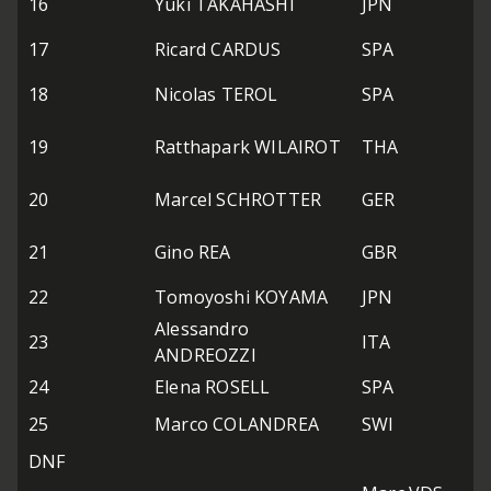
16
Yuki TAKAHASHI
JPN
17
Ricard CARDUS
SPA
18
Nicolas TEROL
SPA
19
Ratthapark WILAIROT
THA
20
Marcel SCHROTTER
GER
21
Gino REA
GBR
22
Tomoyoshi KOYAMA
JPN
Alessandro
23
ITA
ANDREOZZI
24
Elena ROSELL
SPA
25
Marco COLANDREA
SWI
DNF