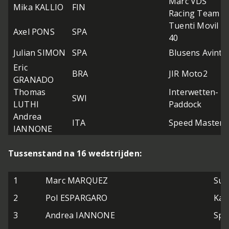
Marc VDS
Mika KALLIO
FIN
Racing Team
Tuenti Movil H
Axel PONS
SPA
40
Julian SIMON
SPA
Blusens Avintia
Eric
BRA
JIR Moto2
GRANADO
Thomas
Interwetten-
SWI
LUTHI
Paddock
Andrea
ITA
Speed Master
IANNONE
Tussenstand na 16 wedstrijden:
1
Marc MARQUEZ
Sut
2
Pol ESPARGARO
Kal
3
Andrea IANNONE
Spe