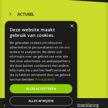
ACTUEEL
MERKEN
×
Deze website maakt
KOOPGIDS
gebruik van cookies.
TESTEN
We gebruiken cookies om inhoud en
advertenties te personaliseren en om ons
verkeer te analyseren. We delen ook
SPORT
informatie over uw gebruik van onze site
met onze advertentie- en analysepartners,
die deze kunnen combineren met andere
REPORTAGE
informatie die u aan hen heeft verstrekt of
die zij hebben verzameld door uw gebruik
TOUREN
van hun diensten.
Privacybeleid
NIEUWSBRIEF
ALLES ACCEPTEREN
ALLES AFWIJZEN
Algemene voorwaarden
Toegankelijkheidsverklaring