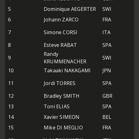
5
Dominique AEGERTER
SWI
6
Johann ZARCO
FRA
7
Simone CORSI
ITA
8
Esteve RABAT
SPA
Randy
9
SWI
KRUMMENACHER
10
Takaaki NAKAGAMI
JPN
11
Jordi TORRES
SPA
12
Bradley SMITH
GBR
13
Toni ELIAS
SPA
14
Xavier SIMEON
BEL
15
Mike DI MEGLIO
FRA