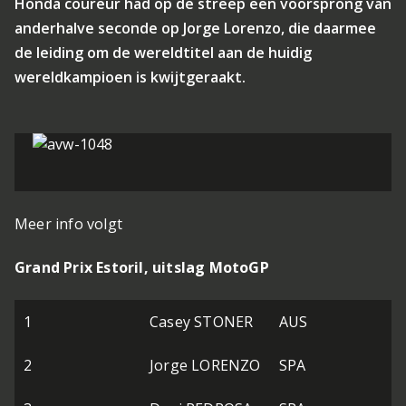
Honda coureur had op de streep een voorsprong van
anderhalve seconde op Jorge Lorenzo, die daarmee
de leiding om de wereldtitel aan de huidig
wereldkampioen is kwijtgeraakt.
Meer info volgt
Grand Prix Estoril, uitslag MotoGP
R
1
Casey STONER
AUS
T
Y
2
Jorge LORENZO
SPA
R
R