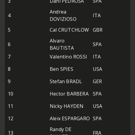
3
Dani PEDROSA
SPA
T
Andrea
M
4
ITA
DOVIZIOSO
T
M
5
Cal CRUTCHLOW
GBR
T
Alvaro
S
6
SPA
BAUTISTA
G
7
Valentino ROSSI
ITA
D
Y
8
Ben SPIES
USA
R
9
Stefan BRADL
GER
L
P
10
Hector BARBERA
SPA
T
11
Nicky HAYDEN
USA
D
P
12
Aleix ESPARGARO
SPA
A
Randy DE
P
13
FRA