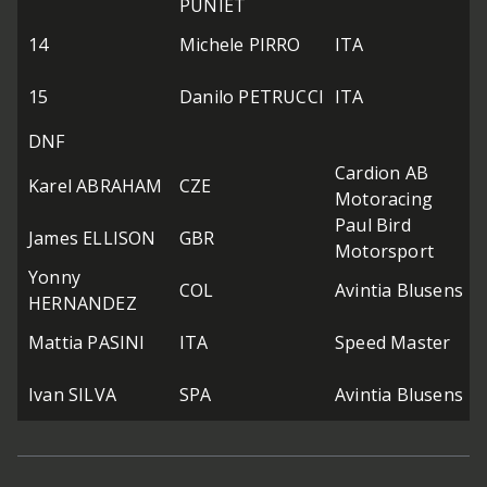
PUNIET
A
S
14
Michele PIRRO
ITA
G
C
15
Danilo PETRUCCI
ITA
P
DNF
Cardion AB
Karel ABRAHAM
CZE
D
Motoracing
Paul Bird
James ELLISON
GBR
A
Motorsport
Yonny
COL
Avintia Blusens
B
HERNANDEZ
Mattia PASINI
ITA
Speed Master
A
Ivan SILVA
SPA
Avintia Blusens
B