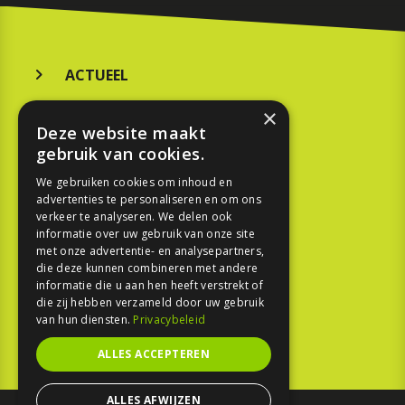
ACTUEEL
MERKEN
×
Deze website maakt
KOOPGIDS
gebruik van cookies.
TESTEN
We gebruiken cookies om inhoud en
advertenties te personaliseren en om ons
verkeer te analyseren. We delen ook
SPORT
informatie over uw gebruik van onze site
met onze advertentie- en analysepartners,
die deze kunnen combineren met andere
REPORTAGE
informatie die u aan hen heeft verstrekt of
die zij hebben verzameld door uw gebruik
TOUREN
van hun diensten.
Privacybeleid
NIEUWSBRIEF
ALLES ACCEPTEREN
ALLES AFWIJZEN