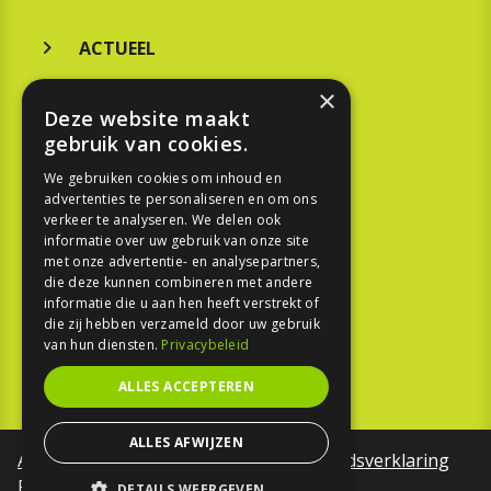
ACTUEEL
MERKEN
×
Deze website maakt
KOOPGIDS
gebruik van cookies.
TESTEN
We gebruiken cookies om inhoud en
advertenties te personaliseren en om ons
verkeer te analyseren. We delen ook
SPORT
informatie over uw gebruik van onze site
met onze advertentie- en analysepartners,
die deze kunnen combineren met andere
REPORTAGE
informatie die u aan hen heeft verstrekt of
die zij hebben verzameld door uw gebruik
TOUREN
van hun diensten.
Privacybeleid
NIEUWSBRIEF
ALLES ACCEPTEREN
ALLES AFWIJZEN
Algemene voorwaarden
Toegankelijkheidsverklaring
Privacy Policy
DETAILS WEERGEVEN