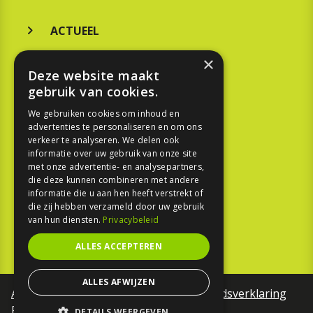
ACTUEEL
MERKEN
×
Deze website maakt
KOOPGIDS
gebruik van cookies.
TESTEN
We gebruiken cookies om inhoud en
advertenties te personaliseren en om ons
verkeer te analyseren. We delen ook
SPORT
informatie over uw gebruik van onze site
met onze advertentie- en analysepartners,
die deze kunnen combineren met andere
REPORTAGE
informatie die u aan hen heeft verstrekt of
die zij hebben verzameld door uw gebruik
TOUREN
van hun diensten.
Privacybeleid
NIEUWSBRIEF
ALLES ACCEPTEREN
ALLES AFWIJZEN
Algemene voorwaarden
Toegankelijkheidsverklaring
Privacy Policy
DETAILS WEERGEVEN