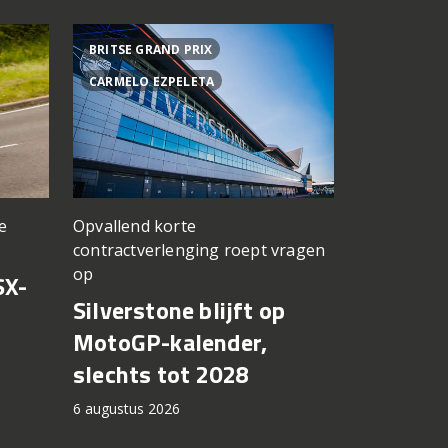
BRITSE GRAND PRIX
ACHTER DE
CARMELO EZPELETA
ASPAR TEA
Opvallend korte
e
een TT Ass
contractverlenging roept vragen
vergeten
op
SX-
Achter d
Silverstone blijft op
CFMOTO
MotoGP-kalender,
6 augustus 2
slechts tot 2028
6 augustus 2026