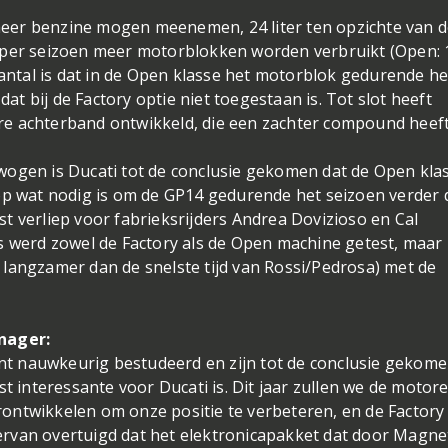
eer benzine mogen meenemen, 24 liter ten opzichte van d
 per seizoen meer motorblokken worden verbruikt (Open: 
aantal is dat in de Open klasse het motorblok gedurende he
 bij de Factory optie niet toegestaan is. Tot slot heeft
e achterband ontwikkeld, die een zachter compound heeft
wogen is Ducati tot de conclusie gekomen dat de Open kla
 op wat nodig is om de GP14 gedurende het seizoen verder
t verliep voor fabrieksrijders Andrea Dovizioso en Cal
s werd zowel de Factory als de Open machine getest, maar
68 langzamer dan de snelste tijd van Rossi/Pedrosa) met de
anager:
t nauwkeurig bestudeerd en zijn tot de conclusie gekome
st interessante voor Ducati is. Dit jaar zullen we de motor
ontwikkelen om onze positie te verbeteren, en de Factory
n ervan overtuigd dat het elektronicapakket dat door Magne