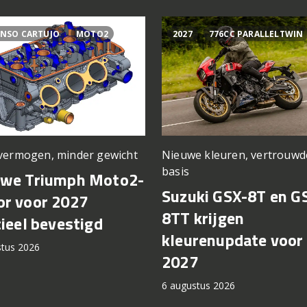
NSO CARTUJO
MOTO2
2027
776CC PARALLELTWIN
vermogen, minder gewicht
Nieuwe kleuren, vertrouwd
basis
uwe Triumph Moto2-
Suzuki GSX-8T en G
r voor 2027
8TT krijgen
cieel bevestigd
kleurenupdate voor
stus 2026
2027
6 augustus 2026