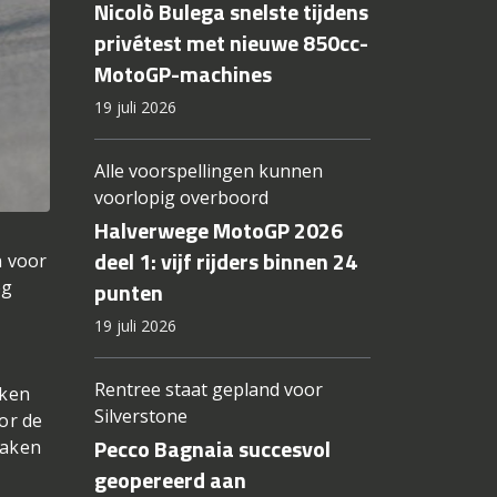
Nicolò Bulega snelste tijdens
privétest met nieuwe 850cc-
MotoGP-machines
19 juli 2026
Alle voorspellingen kunnen
voorlopig overboord
Halverwege MotoGP 2026
deel 1: vijf rijders binnen 24
n voor
punten
og
19 juli 2026
Rentree staat gepland voor
kken
Silverstone
oor de
Pecco Bagnaia succesvol
maken
geopereerd aan