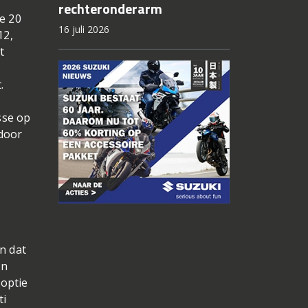
rechteronderarm
e 20
16 juli 2026
12,
t
.
sse op
 door
n dat
en
 optie
ti