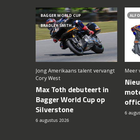
BAGGER WORLD CUP
ALFO
BRADLEY SMITH
Meer 
Jong Amerikaans talent vervangt
Cory West
Nie
Max Toth debuteert in
moto
Bagger World Cup op
offi
Silverstone
6 augu
6 augustus 2026