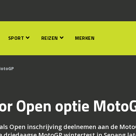
SPORT
REIZEN
MERKEN
MotoGP
oor Open optie Moto
als Open inschrijving deelnemen aan de Moto
de driedaagse MotoGP wintertest in Sepang la