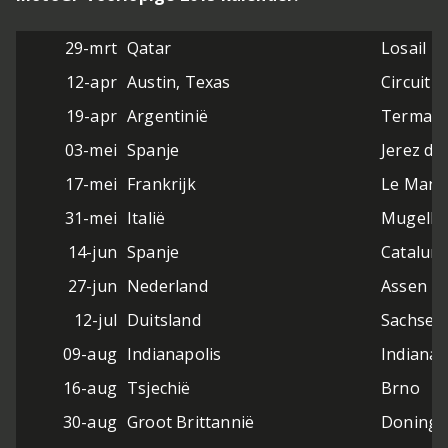
29-mrt
Qatar
Losail
12-apr
Austin, Texas
Circuit 
19-apr
Argentinië
Termas 
03-mei
Spanje
Jerez de
17-mei
Frankrijk
Le Mans
31-mei
Italië
Mugello
14-jun
Spanje
Catalun
27-jun
Nederland
Assen
12-jul
Duitsland
Sachsen
09-aug
Indianapolis
Indianap
16-aug
Tsjechië
Brno
30-aug
Groot Brittannië
Doningt