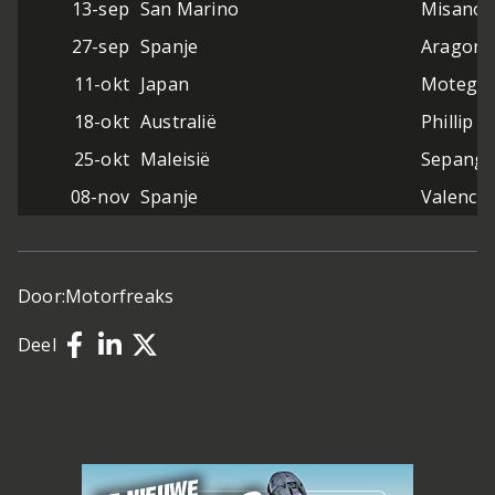
13-sep
San Marino
Misano W
27-sep
Spanje
Aragon 
11-okt
Japan
Motegi
18-okt
Australië
Phillip I
25-okt
Maleisië
Sepang
08-nov
Spanje
Valencia
Door:
Motorfreaks
Deel