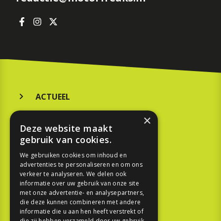
ACTUEEL
MERKEN
×
Deze website maakt
KOOPGIDS
gebruik van cookies.
TESTEN
We gebruiken cookies om inhoud en
advertenties te personaliseren en om ons
verkeer te analyseren. We delen ook
SPORT
informatie over uw gebruik van onze site
met onze advertentie- en analysepartners,
die deze kunnen combineren met andere
REPORTAGE
informatie die u aan hen heeft verstrekt of
die zij hebben verzameld door uw gebruik