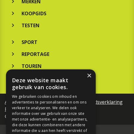
MERKEN
KOOPGIDS
TESTEN
SPORT
REPORTAGE
TOUREN
×
NIEUWSBRIEF
Deze website maakt
gebruik van cookies.
We gebruiken cookies om inhoud en
Algemene voorwaarden
Toegankelijkheidsverklaring
advertenties te personaliseren en om ons
verkeer te analyseren. We delen ook
Privacy Policy
informatie over uw gebruik van onze site
©Motorfreaks 2026
met onze advertentie- en analysepartners,
die deze kunnen combineren met andere
informatie die u aan hen heeft verstrekt of