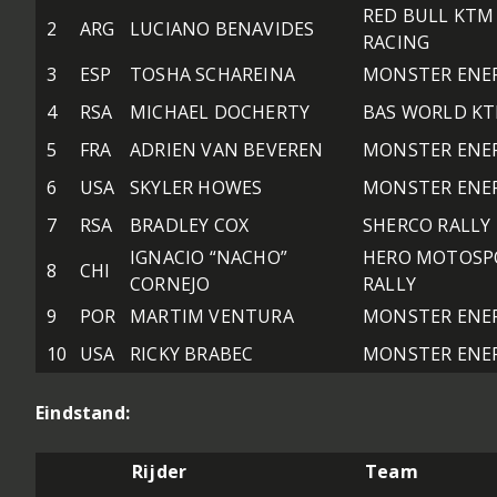
RED BULL KTM
2
ARG
LUCIANO BENAVIDES
RACING
3
ESP
TOSHA SCHAREINA
MONSTER ENE
4
RSA
MICHAEL DOCHERTY
BAS WORLD K
5
FRA
ADRIEN VAN BEVEREN
MONSTER ENE
6
USA
SKYLER HOWES
MONSTER ENE
7
RSA
BRADLEY COX
SHERCO RALLY
IGNACIO “NACHO”
HERO MOTOSP
8
CHI
CORNEJO
RALLY
9
POR
MARTIM VENTURA
MONSTER ENE
10
USA
RICKY BRABEC
MONSTER ENE
Eindstand:
Rijder
Team