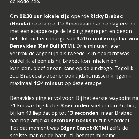
de Rode Zee.
Om
09:30 uur lokale tijd
opende
Ricky Brabec
(Honda)
de etappe. De Amerikaan had de dag ervoor
met een etappezege de leiding gegrepen en begon
het slot met een marge van
3:20 minuten
op
Luciano
Benavides (Red Bull KTM)
. Drie minuten later
vertrok de Argentijn als tweede. Zijn opdracht was
duidelijk: alleen als hij Brabec kon inhalen én
losrijden, bleef er een kans op de eindzege. Tegelijk
zou Brabec als opener ook tijdsbonussen krijgen –
maximaal
1:34 minuut
op deze etappe.
Benavides ging er vol voor. Bij het eerste waypoint na
21 km was hij slechts
3 seconden
sneller dan Brabec;
bij km 43 liep dat op tot
13 seconden
, maar Brabec
had nog altijd
41 seconden bonus
in zijn voordeel.
Tot dat moment was
Edgar Canet (KTM)
zelfs de
snelste man op de baan, zij het met minieme