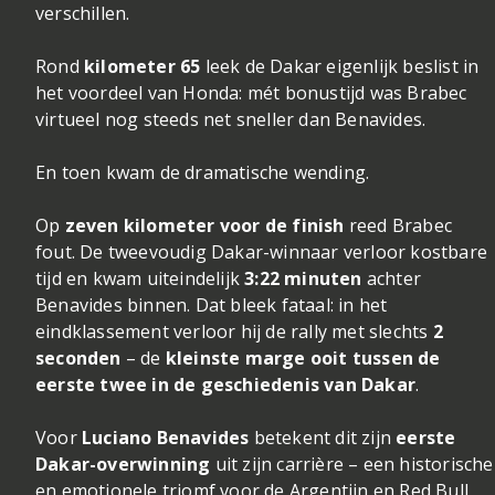
verschillen.
Rond
kilometer 65
leek de Dakar eigenlijk beslist in
het voordeel van Honda: mét bonustijd was Brabec
virtueel nog steeds net sneller dan Benavides.
En toen kwam de dramatische wending.
Op
zeven kilometer voor de finish
reed Brabec
fout. De tweevoudig Dakar-winnaar verloor kostbare
tijd en kwam uiteindelijk
3:22 minuten
achter
Benavides binnen. Dat bleek fataal: in het
eindklassement verloor hij de rally met slechts
2
seconden
– de
kleinste marge ooit tussen de
eerste twee in de geschiedenis van Dakar
.
Voor
Luciano Benavides
betekent dit zijn
eerste
Dakar-overwinning
uit zijn carrière – een historische
en emotionele triomf voor de Argentijn en Red Bull