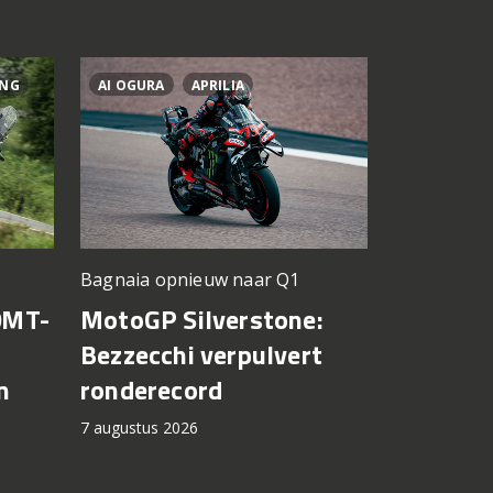
ING
AI OGURA
APRILIA
BRAD BIND
Silverstone
Bagnaia opnieuw naar Q1
KTM krij
0MT-
MotoGP Silverstone:
voor mo
Bezzecchi verpulvert
n
ronderecord
7 augustus 2
7 augustus 2026