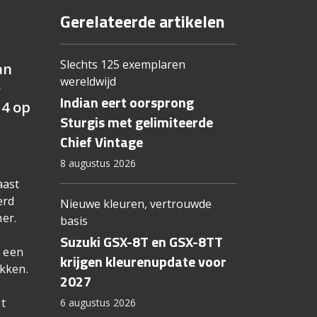
Gerelateerde artikelen
Slechts 125 exemplaren
an
wereldwijd
e
Indian eert oorsprong
14 op
Sturgis met gelimiteerde
Chief Vintage
8 augustus 2026
aast
erd
Nieuwe kleuren, vertrouwde
er.
basis
Suzuki GSX-8T en GSX-8TT
t een
krijgen kleurenupdate voor
ikken.
2027
et
6 augustus 2026