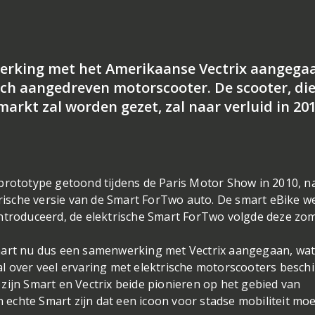
werking met het Amerikaanse Vectrix aangega
sch aangedreven motorscooter. De scooter, di
rkt zal worden gezet, zal naar verluid in 20
prototype getoond tijdens de Paris Motor Show in 2010, n
ktrische versie van de Smart ForTwo auto. De smart eBike w
ïntroduceerd, de elektrische Smart ForTwo volgde deze zom
Smart nu dus een samenwerking met Vectrix aangegaan, wa
l over veel ervaring met elektrische motorscooters besch
zijn Smart en Vectrix beide pionieren op het gebied van
en echte Smart zijn dat een icoon voor stadse mobiliteit mo