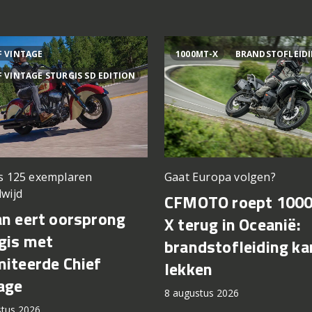
F VINTAGE
1000MT-X
BRANDSTOFLEID
F VINTAGE STURGIS SD EDITION
ts 125 exemplaren
Gaat Europa volgen?
wijd
CFMOTO roept 100
an eert oorsprong
X terug in Oceanië:
gis met
brandstofleiding ka
miteerde Chief
lekken
age
8 augustus 2026
stus 2026