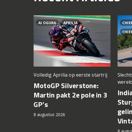
AI OGURA
APRILIA
CHIE
CHIE
Volledig Aprilia op eerste startrij
Slech
wereld
MotoGP Silverstone:
Indi
Martin pakt 2e pole in 3
Stur
GP’s
geli
8 augustus 2026
Vint
8 augu