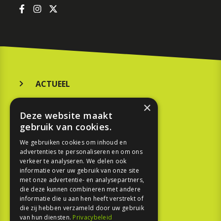
ACTUEEL
MERKEN
×
Deze website maakt
KOOPGIDS
gebruik van cookies.
TESTEN
We gebruiken cookies om inhoud en
advertenties te personaliseren en om ons
verkeer te analyseren. We delen ook
SPORT
informatie over uw gebruik van onze site
met onze advertentie- en analysepartners,
die deze kunnen combineren met andere
REPORTAGE
informatie die u aan hen heeft verstrekt of
die zij hebben verzameld door uw gebruik
TOUREN
van hun diensten.
Privacybeleid