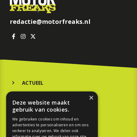
redactie@motorfreaks.nl
ACTUEEL
MERKEN
×
Deze website maakt
KOOPGIDS
gebruik van cookies.
TESTEN
We gebruiken cookies om inhoud en
advertenties te personaliseren en om ons
verkeer te analyseren. We delen ook
SPORT
informatie over uw gebruik van onze site