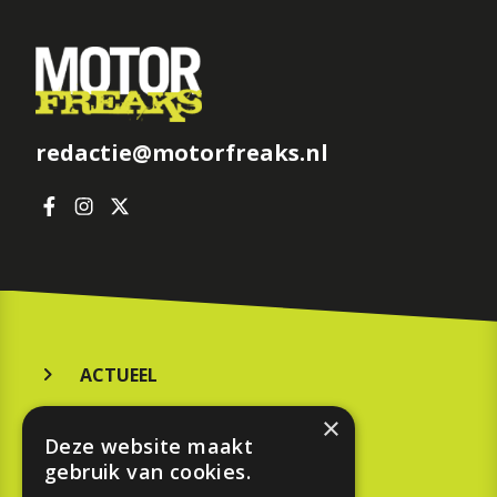
redactie@motorfreaks.nl
ACTUEEL
MERKEN
×
Deze website maakt
KOOPGIDS
gebruik van cookies.