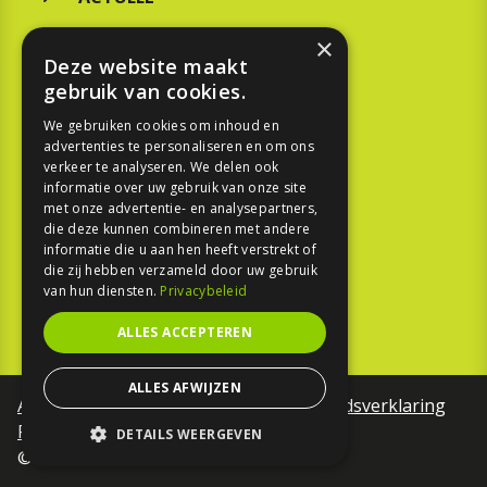
MERKEN
×
Deze website maakt
KOOPGIDS
gebruik van cookies.
TESTEN
We gebruiken cookies om inhoud en
advertenties te personaliseren en om ons
verkeer te analyseren. We delen ook
SPORT
informatie over uw gebruik van onze site
met onze advertentie- en analysepartners,
die deze kunnen combineren met andere
REPORTAGE
informatie die u aan hen heeft verstrekt of
die zij hebben verzameld door uw gebruik
TOUREN
van hun diensten.
Privacybeleid
NIEUWSBRIEF
ALLES ACCEPTEREN
ALLES AFWIJZEN
Algemene voorwaarden
Toegankelijkheidsverklaring
Privacy Policy
DETAILS WEERGEVEN
©Motorfreaks 2026
STRIKT NOODZAKELIJK