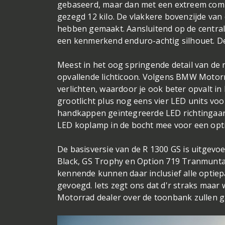
gebaseerd, maar dan met een extreem compa
gezegd 12 kilo. De vlakkere bovenzijde van d
hebben gemaakt. Aansluitend op de centrale
een kenmerkend enduro-achtig silhouet. De 
Meest in het oog springende detail van de 
opvallende lichticoon. Volgens BMW Motor
verlichten, waardoor je ook beter opvalt i
grootlicht plus nog eens vier LED units voor
handkappen geïntegreerde LED richtingaanw
LED koplamp in de bocht mee voor een opti
De basisversie van de R 1300 GS is uitgevoer
Black, GS Trophy en Option 719 Tranmunta
kennende kunnen daar inclusief alle optie
gevoegd. Iets zegt ons dat d'r straks maar
Motorrad dealer over de toonbank zullen 