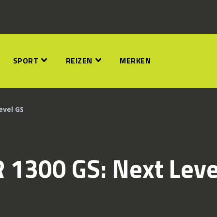
SPORT
REIZEN
MERKEN
evel GS
 1300 GS: Next Leve