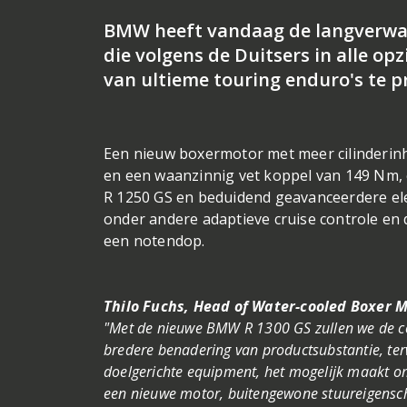
BMW heeft vandaag de langverwach
die volgens de Duitsers in alle op
van ultieme touring enduro's te p
Een nieuw boxermotor met meer cilinderinh
en een waanzinnig vet koppel van 149 Nm, e
R 1250 GS en beduidend geavanceerdere ele
onder andere adaptieve cruise controle en
een notendop.
Thilo Fuchs, Head of Water-cooled Boxer M
"Met de nieuwe BMW R 1300 GS zullen we de co
bredere benadering van productsubstantie, terw
doelgerichte equipment, het mogelijk maakt om
een nieuwe motor, buitengewone stuureigensch