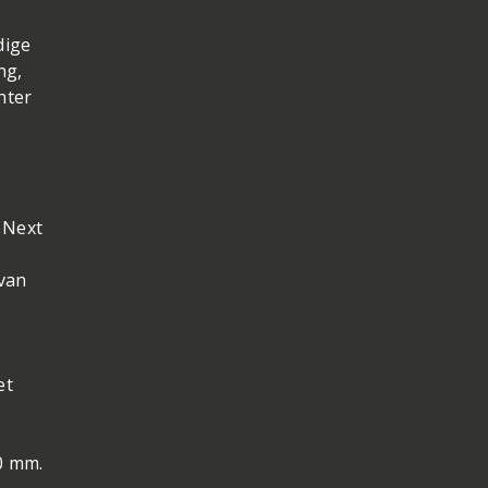
dige
ng,
hter
 Next
van
et
0 mm.