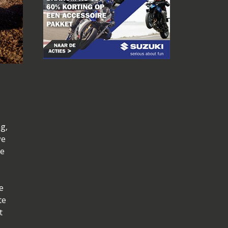
g,
we
de
e
te
t