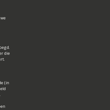
euwe
oegd.
er die
rt.
e (in
keld
.
ben