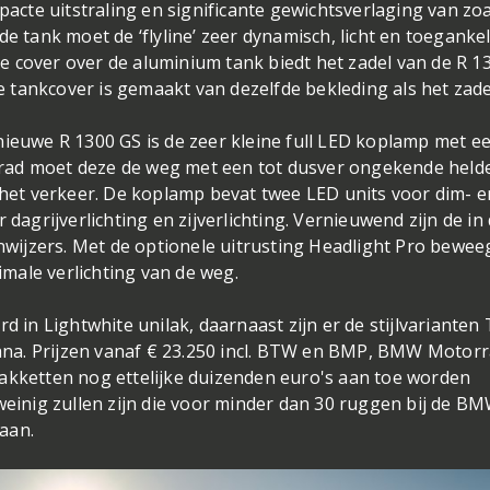
cte uitstraling en significante gewichtsverlaging van zoa
e tank moet de ‘flyline’ zeer dynamisch, licht en toegankel
 cover over de aluminium tank biedt het zadel van de R 1
tankcover is gemaakt van dezelfde bekleding als het zade
nieuwe R 1300 GS is de zeer kleine full LED koplamp met e
rad moet deze de weg met een tot dusver ongekende held
n het verkeer. De koplamp bevat twee LED units voor dim- e
 dagrijverlichting en zijverlichting. Vernieuwend zijn de in
ijzers. Met de optionele uitrusting Headlight Pro bewee
male verlichting van de weg.
d in Lightwhite unilak, daarnaast zijn er de stijlvarianten 
na. Prijzen vanaf € 23.250 incl. BTW en BMP, BMW Motor
pakketten nog ettelijke duizenden euro's aan toe worden
 weinig zullen zijn die voor minder dan 30 ruggen bij de B
gaan.