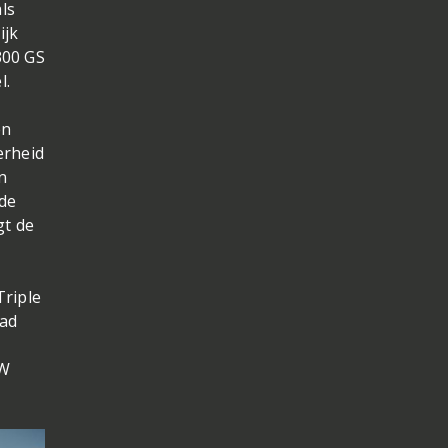
ls
ijk
300 GS
l.
en
erheid
n
 de
gt de
Triple
rad
MW