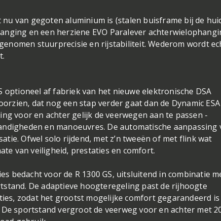
nu van gegoten aluminium is (stalen buisframe bij de hui
hanging en een herziene EVO Paralever achterwielophangi
enomen stuurprecisie en rijstabiliteit. Wederom wordt ec
t.
S optioneel af fabriek van het nieuwe elektronische DSA
orzien, dat nog een stap verder gaat dan de Dynamic ESA
ing voor en achter gelijk de veerwegen aan te passen -
tandigheden en manoeuvres. De automatische aanpassing 
tie. Ofwel solo rijdend, met z’n tweeën of met flink wat
e van veiligheid, prestaties en comfort.
s bedacht voor de R 1300 GS, uitsluitend in combinatie m
tstand. De adaptieve hoogteregeling past de rijhoogte
ities, zodat het grootst mogelijke comfort gegarandeerd is
. De sportstand vergroot de veerweg voor en achter met 2