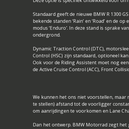
Deze optie is specifiek ontwikkeld voor off
Standaard geeft de nieuwe BMW R 1300 GS j
bekende standen ‘Rain’ en ‘Road’ en de op e
modus ‘Enduro’. In deze stand is sprake v
ondergrond.
Dynamic Traction Control (DTC), motorsleep
Control (HSC) zijn standaard, optioneel ka
Ook voor de Riding Assistent moet nog eens
de Active Cruise Control (ACC), Front Col
We kunnen het ons niet voorstellen, maar m
te stellen) afstand tot de voorligger consta
om aanrijdingen te voorkomen en Lane Cha
Dan het ontwerp. BMW Motorrad zegt het ge