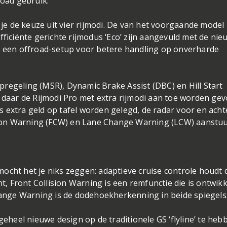
road gebruik.
e de keuze uit vier rijmodi. De van het voorgaande model
fficiënte gerichte rijmodus ‘Eco’ zijn aangevuld met de ni
an een offroad-setup voor betere handling op onverharde
regeling (MSR), Dynamic Brake Assist (DBC) en Hill Start
n daar de Rijmodi Pro met extra rijmodi aan toe worden gev
 extra geld op tafel worden gelegd, de radar voor en acht
lision Warning (FCW) en Lane Change Warning (LCW) aanstuu
ocht het je niks zeggen: adaptieve cruise controle houdt d
nt, Front Collision Warning is een remfunctie die is ontwik
nge Warning is de dodehoekherkenning in beide spiegels
heel nieuwe design op de traditionele GS ‘flyline’ te heb