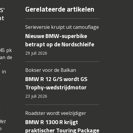
Gerelateerde artikelen
S'
nt
Serieversie kruipt uit camouflage
Nieuwe BMW-superbike
betrapt op de Nordschleife
45 pk
29 juli 2026
van de
r
Bokser voor de Balkan
 in
BMW R 12 G/S wordt GS
Trophy-wedstrijdmotor
23 juli 2026
Roadster wordt veelzijdiger
BMW R 1300 R krijgt
Met
n
praktischer Touring Package