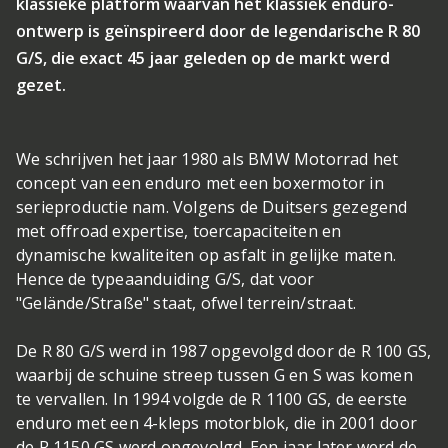
klassieke platform waarvan het klassiek enduro-
ontwerp is geïnspireerd door de legendarische R 80
G/S, die exact 45 jaar geleden op de markt werd
gezet.
We schrijven het jaar 1980 als BMW Motorrad het
concept van een enduro met een boxermotor in
serieproductie nam. Volgens de Duitsers gezegend
met offroad expertise, toercapaciteiten en
dynamische kwaliteiten op asfalt in gelijke maten.
Hence de typeaanduiding G/S, dat voor
"Gelände/Straße" staat, ofwel terrein/straat.
De R 80 G/S werd in 1987 opgevolgd door de R 100 GS,
waarbij de schuine streep tussen G en S was komen
te vervallen. In 1994 volgde de R 1100 GS, de eerste
enduro met een 4-kleps motorblok, die in 2001 door
de R 1150 GS werd opgevolgd. Een jaar later werd de