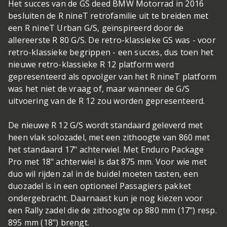
Het succes van de GS deed BMW Motorrad in 2016
besluiten de R nineT retrofamilie uit te breiden met
een R nineT Urban G/S, geïnspireerd door de
allereerste R 80 G/S. De retro-klassieke GS was - voor
retro-klassieke begrippen - een succes, dus toen het
nieuwe retro-klassieke R 12 platform werd
gepresenteerd als opvolger van het R nineT platform
was het niet de vraag of, maar wanneer de G/S
uitvoering van de R 12 zou worden gepresenteerd.
De nieuwe R 12 G/S wordt standaard geleverd met
heen vlak solozadel, met een zithoogte van 860 met
het standaard 17" achterwiel. Met Enduro Package
Pro met 18" achterwiel is dat 875 mm. Voor wie met
duo wil rijden zal in de buidel moeten tasten, een
duozadel is in een optioneel Passagiers pakket
ondergebracht. Daarnaast kun je nog kiezen voor
een Rally zadel die de zithoogte op 880 mm (17") resp.
895 mm (18") brengt.