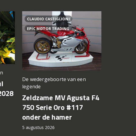
CLAUDIO CASTIGLIONI
ADOLFO UR
EPIC MOTOR TRADING
Fabriek kri
en
De wedergeboorte van een
Italiaan
l
legende
investee
2028
Zeldzame MV Agusta F4
Ducati
750 Serie Oro #117
5 augustus 2
onder de hamer
5 augustus 2026