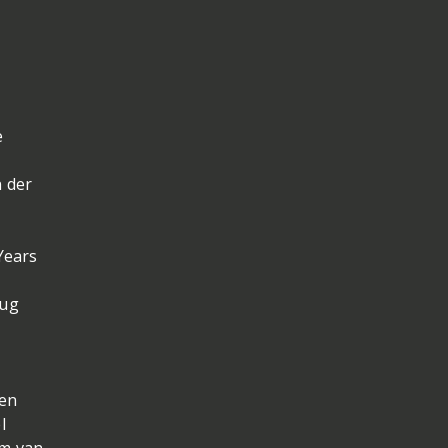
e
n der
Years
rug
een
l