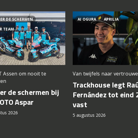
ER DE SCHERMEN
AI OGURA
APRILIA
R TEAM
T Assen om nooit te
Van twijfels naar vertrouw
ten
Trackhouse legt Raú
er de schermen bij
Fernández tot eind 
OTO Aspar
vast
stus 2026
5 augustus 2026