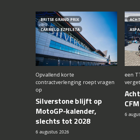
BRITSE GRAND PRIX
ACHT
CARMELO EZPELETA
ASPA
Opvallend korte
een T
contractverlenging roept vragen
verge
op
Acht
Silverstone blijft op
CFM
MotoGP-kalender,
6 augu
slechts tot 2028
6 augustus 2026