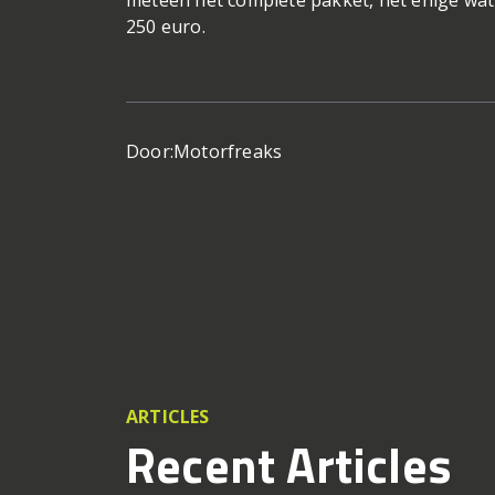
meteen het complete pakket, het enige wa
250 euro.
Door:
Motorfreaks
ARTICLES
Recent Articles