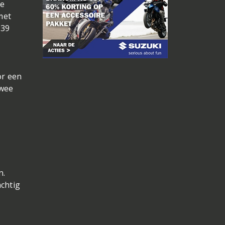
de
met
939
or een
twee
n.
chtig