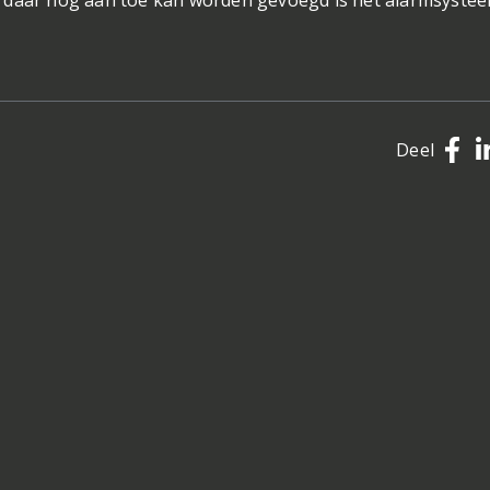
t daar nog aan toe kan worden gevoegd is het alarmsyste
Deel