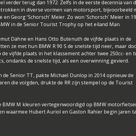
l verder terug dan 1972. Zelfs in de eerste decennia van 
etrokken in diverse vormen van motorsport, bijvoorbeeld 
 en Georg ‘Schorsch’ Meier. Zo won ‘Schorsch’ Meier in 1
 BMW in de Senior Tourist Trophy op het eiland Man.
Helmut Dähne en Hans Otto Butenuth de vijfde plaats in de
zetten ze met hun BMW R 90 S de snelste tijd neer, maar do
de vijfde plaats in het klassement achter twee 250cc- en 
s, ondanks de snelste tijd, als een overwinning gevierd.
 in de Senior TT, pakte Michael Dunlop in 2014 opnieuw de
ren die volgden, drukte de RR zijn stempel op de Tourist
de BMW M kleuren vertegenwoordigd op BMW motorfietse
n waarmee Hubert Auriol en Gaston Rahier begin jaren ta