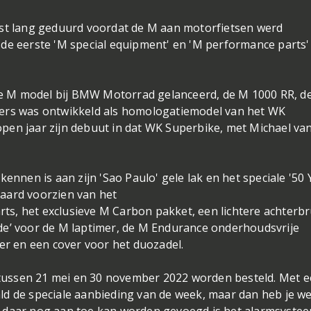
est lang geduurd voordat de M aan motorfietsen werd
 de eerste 'M special equipment' en 'M performance parts'
ste M model bij BMW Motorrad gelanceerd, de M 1000 RR, d
sers was ontwikkeld als homologatiemodel van het WK
pen jaar zijn debuut in dat WK Superbike, met Michael va
ennen is aan zijn 'Sao Paulo' gele lak en het speciale '50 
aard voorzien van het
s, het exclusieve M Carbon pakket, een lichtere achterb
de’ voor de M laptimer, de M Endurance onderhoudsvrije
ier en een cover voor het duozadel.
ussen 21 mei en 30 november 2022 worden besteld. Met 
aald de speciale aanbieding van de week, maar dan heb je we