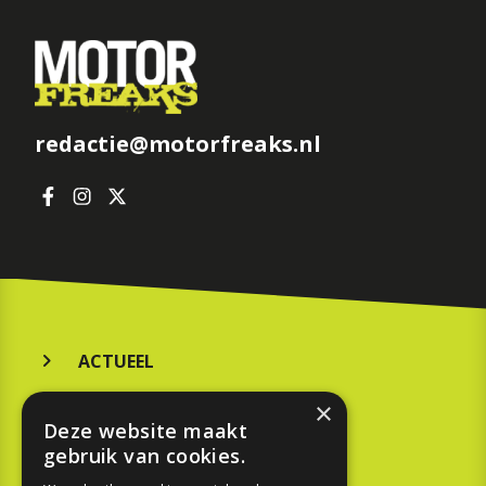
redactie@motorfreaks.nl
ACTUEEL
MERKEN
×
Deze website maakt
KOOPGIDS
gebruik van cookies.