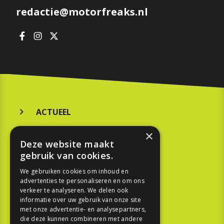
redactie@motorfreaks.nl
ACTUEEL
MERKEN
×
Deze website maakt
KOOPGIDS
gebruik van cookies.
TESTEN
We gebruiken cookies om inhoud en
advertenties te personaliseren en om ons
verkeer te analyseren. We delen ook
SPORT
informatie over uw gebruik van onze site
met onze advertentie- en analysepartners,
die deze kunnen combineren met andere
REPORTAGE