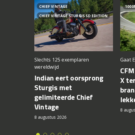
CHIEF VINTAGE
1000
CHIEF VINTAGE STURGIS SD EDITION
Slechts 125 exemplaren
Gaat 
wereldwijd
CFM
Indian eert oorsprong
X te
Sturgis met
bran
gelimiteerde Chief
lekk
Vintage
8 augu
8 augustus 2026