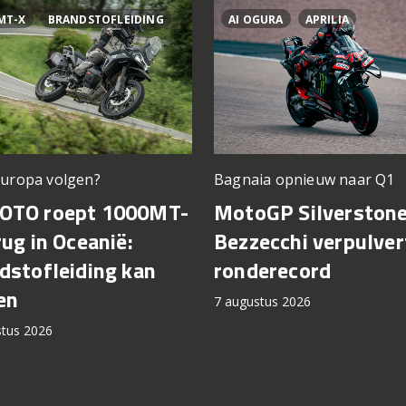
MT-X
BRANDSTOFLEIDING
AI OGURA
APRILIA
Europa volgen?
Bagnaia opnieuw naar Q1
OTO roept 1000MT-
MotoGP Silverstone
rug in Oceanië:
Bezzecchi verpulver
dstofleiding kan
ronderecord
en
7 augustus 2026
stus 2026