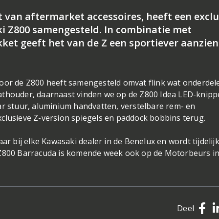
t van aftermarket accessoires, heeft een exclu
i Z800 samengesteld. In combinatie met
et geeft het van de Z een sportiever aanzien
oor de Z800 heeft samengesteld omvat flink wat onderdele
athouder, daarnaast vinden we op de Z800 Idea LED-knipp
ar stuur, aluminium handvatten, verstelbare rem- en
clusieve Z-version spiegels en paddock bobbins terug.
ar bij elke Kawasaki dealer in de Benelux en wordt tijdelij
e Z800 Barracuda is komende week ook op de Motorbeurs i
Deel