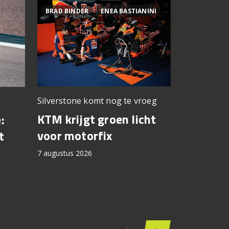
BRAD BINDER
ENEA BASTIANINI
800MT ES
Silverstone komt nog te vroeg
Premium z
prijskaartje
KTM krijgt groen licht
:
Test CF
voor motorfix
t
7 augustus 2
7 augustus 2026