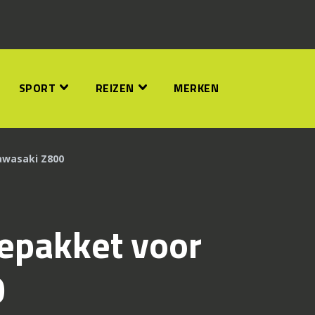
SPORT
REIZEN
MERKEN
awasaki Z800
iepakket voor
0