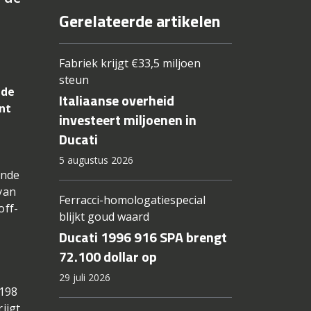
Gerelateerde artikelen
Fabriek krijgt €33,5 miljoen
steun
 de
Italiaanse overheid
nt
investeert miljoenen in
Ducati
5 augustus 2026
ende
van
Ferracci-homologatiespecial
off-
blijkt goud waard
Ducati 1996 916 SPA brengt
72.100 dollar op
29 juli 2026
1198
ijgt.