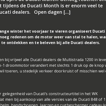
t tijdens de Ducati Month is er enorm veel te
Ducati dealers. Open dagen […]
lange winter het voorjaar te vieren organiseert Ducati
noeg redenen om de motor weer van stal te halen, wa
 te ontdekken en te beleven bij alle Ducati dealers.
n bij vrijwel alle Ducati dealers de Multistrada 1200 in lev
in-1 droommotor verandert met slechts 1 druk op de knop 
t wil toeren, u stedelijk verkeer doorkruist of misschien wel 
r gelegenheid van Ducati’s constructeurtitel in het WK
t men bij aankoop van alle versies van de Ducati 848 of 
, helm, handschoenen, laarzen en rugbeschermer cadeau kr