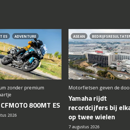
T ES
ADVENTURE
ASEAN
BEDRIJFSRESULTATE
um zonder premium
Motorfietsen geven de doo
aartje
Yamaha rijdt
t CFMOTO 800MT ES
recordcijfers bij elk
op twee wielen
stus 2026
7 augustus 2026