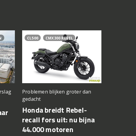
N
CL500
CMX300 REBEL
BAGGER WO
BRADLEY S
rslag
Problemen blijken groter dan
Jong Amerik
gedacht
Cory West
Honda breidt Rebel-
Max Toth
aar
recall fors uit: nu bijna
Bagger 
44.000 motoren
Silverst