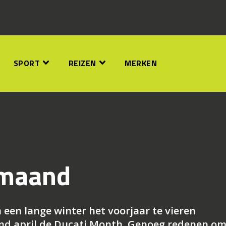
SPORT
REIZEN
MERKEN
i maand
 een lange winter het voorjaar te vieren
nd april de Ducati Month. Genoeg redenen om