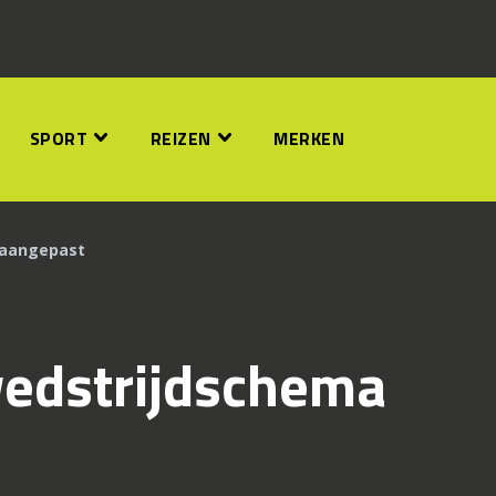
SPORT
REIZEN
MERKEN
 aangepast
edstrijdschema