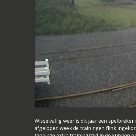
Wisselvallig weer is dit jaar een spelbreker
afgelopen week de trainingen flink ingeko
teneinde extra trainingstijd in de kunnen