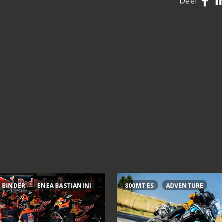
Deel
 BINDER
ENEA BASTIANINI
800MT ES
ADVENTURE