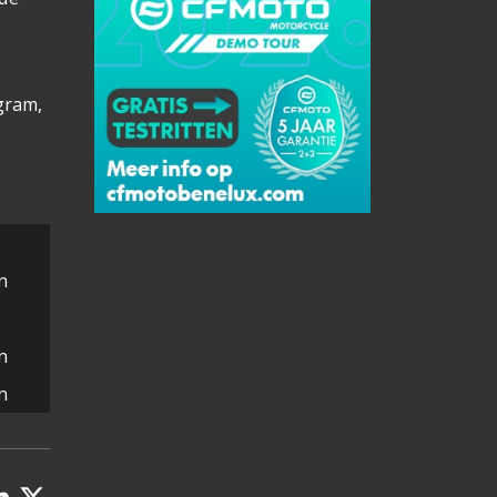
gram,
n
n
n