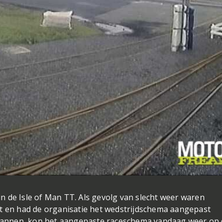
 in de Isle of Man TT. Als gevolg van slecht weer waren
rt en had de organisatie het wedstrijdschema aangepast
 plannen, kon het aangepaste raceschema vandaag weer op