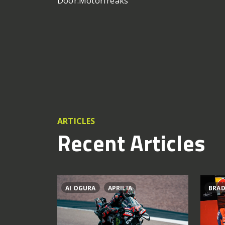
Door:
Motorfreaks
ARTICLES
Recent Articles
AI OGURA
APRILIA
BRAD