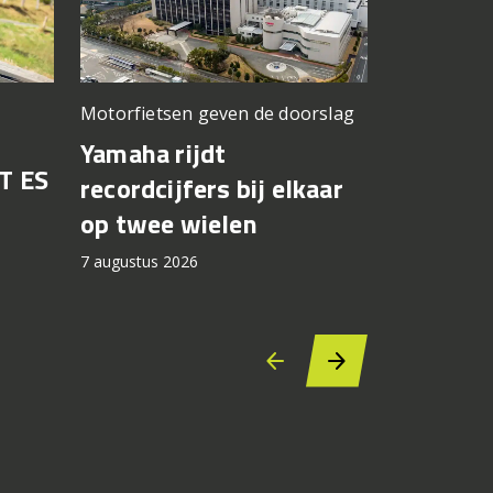
Motorfietsen geven de doorslag
Problemen b
gedacht
Yamaha rijdt
T ES
Honda br
recordcijfers bij elkaar
recall fo
op twee wielen
44.000 
7 augustus 2026
7 augustus 2