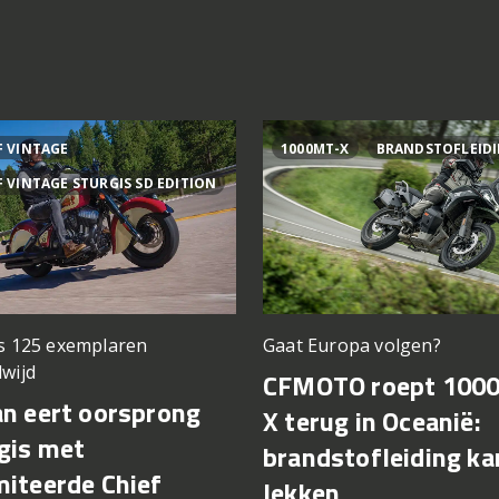
F VINTAGE
1000MT-X
BRANDSTOFLEID
F VINTAGE STURGIS SD EDITION
ts 125 exemplaren
Gaat Europa volgen?
wijd
CFMOTO roept 100
an eert oorsprong
X terug in Oceanië:
gis met
brandstofleiding ka
miteerde Chief
lekken