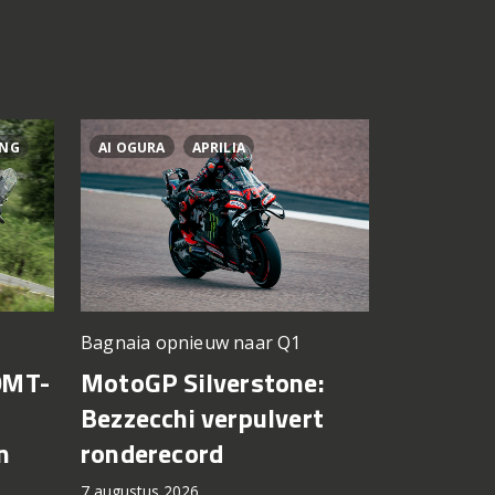
ING
AI OGURA
APRILIA
BRAD BIND
Silverstone
Bagnaia opnieuw naar Q1
KTM krij
0MT-
MotoGP Silverstone:
voor mo
Bezzecchi verpulvert
n
ronderecord
7 augustus 2
7 augustus 2026