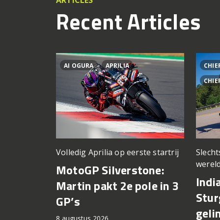
ARTICLES
Recent Articles
AI OGURA
APRILIA
CHIE
CHIE
Volledig Aprilia op eerste startrij
Slech
wereld
MotoGP Silverstone:
Indi
Martin pakt 2e pole in 3
Stur
GP’s
geli
8 augustus 2026