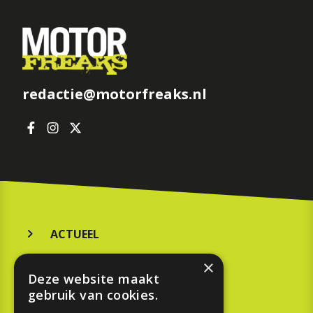
redactie@motorfreaks.nl
ACTUEEL
MERKEN
×
Deze website maakt
KOOPGIDS
gebruik van cookies.