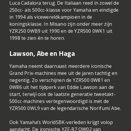
Luca Cadalora terug. De Italiaan reed in zowel de
250cc- als 500cc-klasse voor Yamaha en eindigde
in 1994 als vicewereldkampioen in de
koningsklasse. In Misano zijn onder meer zijn
YZR250 0WB9 uit 1990 en de YZR500 0WK1 uit
1998 te zien én te horen.
Lawson, Abe en Haga
Yamaha neemt daarnaast meerdere iconische
Grand Prix-machines mee uit de jaren tachtig en
negentig. Zo verschijnen de YZR500 0W81 en
0W86 uit het tijdperk van Eddie Lawson aan de
start, terwijl ook de laatste generatie tweetakt-
500cc-machines vertegenwoordigd is met de
YZR500 0WL9 van de legendarische Norifumi Abe.
Ook Yamaha’s WorldSBK-verleden krijgt volop
aandacht. De iconische YZF-R7 OW02 van