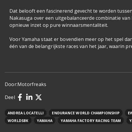
Dat belooft een fascinerend gevecht te worden tussen
Nakasuga over een uitgebalanceerde combinatie van 
opnieuw inzet op pure winnaarsmentaliteit.
Voor Yamaha staat er bovendien meer op het spel dan 
één van de belangrijkste races van het jaar, waarin p
Door:
Motorfreaks
Deel
ANDREA LOCATELLI
ENDURANCE WORLD CHAMPIONSHIP
E
WORLDSBK
YAMAHA
YAMAHA FACTORY RACING TEAM
Y