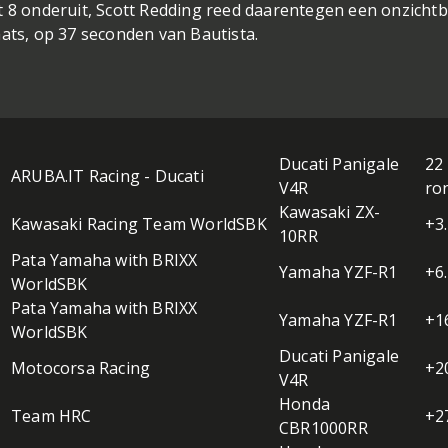
t 8 onderuit, Scott Redding reed daarentegen een onzicht
aats, op 37 seconden van Bautista.
Ducati Panigale
22
ARUBA.IT Racing - Ducati
V4R
ro
Kawasaki ZX-
Kawasaki Racing Team WorldSBK
+3
10RR
Pata Yamaha with BRIXX
Yamaha YZF-R1
+6
WorldSBK
Pata Yamaha with BRIXX
Yamaha YZF-R1
+1
WorldSBK
Ducati Panigale
Motocorsa Racing
+2
V4R
Honda
Team HRC
+2
CBR1000RR