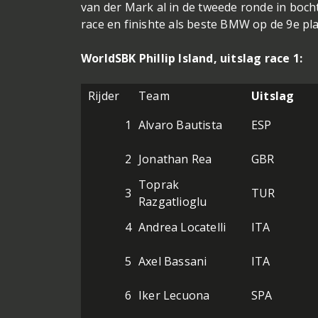
van der Mark al in de tweede ronde in boch
race en finishte als beste BMW op de 9e pl
WorldSBK Phillip Island, uitslag race 1:
Rijder
Team
Uitslag
1
Alvaro Bautista
ESP
2
Jonathan Rea
GBR
Toprak
3
TUR
Razgatlioglu
4
Andrea Locatelli
ITA
5
Axel Bassani
ITA
6
Iker Lecuona
SPA