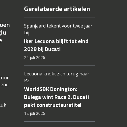
Gerelateerde artikelen
ioen
Spanjaard tekent voor twee jaar
glu
bij
e
Iker Lecuona blijft tot eind
2028 bij Ducati
22 juli 2026
Lecuona knokt zich terug naar
atuur
P2
dend
WorldSBK Donington:
Bulega wint Race 2, Ducati
pakt constructeurstitel
tuk
12 juli 2026