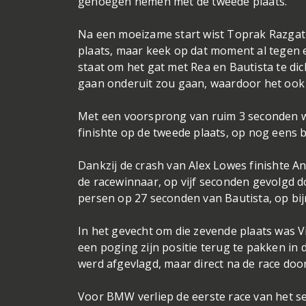
genoegen nemen met de tweede plaats.
Na een moeizame start wist Toprak Razgatl
plaats, maar keek op dat moment al tegen 
staat om het gat met Rea en Bautista te di
gaan onderuit zou gaan, waardoor het oo
Met een voorsprong van ruim 3 seconden we
finishte op de tweede plaats, op nog eens 
Dankzij de crash van Alex Lowes finishte A
de racewinnaar, op vijf seconden gevolgd do
persen op 27 seconden van Bautista, op bi
In het gevecht om die zevende plaats was Vi
een poging zijn positie terug te pakken in 
werd afgevlagd, maar direct na de race doo
Voor BMW verliep de eerste race van het s