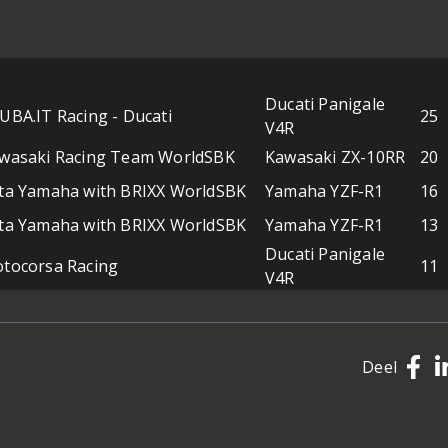
Ducati Panigale
UBA.IT Racing - Ducati
25
V4R
wasaki Racing Team WorldSBK
Kawasaki ZX-10RR
20
ta Yamaha with BRIXX WorldSBK
Yamaha YZF-R1
16
ta Yamaha with BRIXX WorldSBK
Yamaha YZF-R1
13
Ducati Panigale
tocorsa Racing
11
V4R
Deel