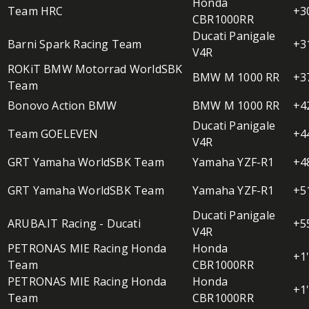
Honda
Team HRC
+3
CBR1000RR
Ducati Panigale
Barni Spark Racing Team
+3
V4R
ROKiT BMW Motorrad WorldSBK
BMW M 1000 RR
+3
Team
Bonovo Action BMW
BMW M 1000 RR
+4
Ducati Panigale
Team GOELEVEN
+4
V4R
GRT Yamaha WorldSBK Team
Yamaha YZF-R1
+4
GRT Yamaha WorldSBK Team
Yamaha YZF-R1
+5
Ducati Panigale
ARUBA.IT Racing - Ducati
+5
V4R
PETRONAS MIE Racing Honda
Honda
+1
Team
CBR1000RR
PETRONAS MIE Racing Honda
Honda
+1
Team
CBR1000RR