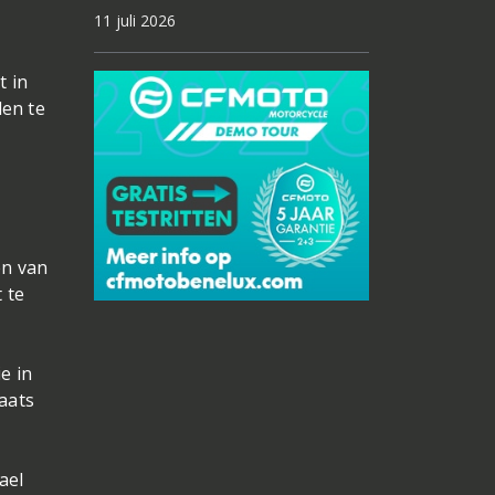
11 juli 2026
t in
den te
en van
 te
e in
laats
ael