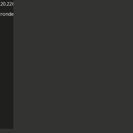
'20.226
 ronde