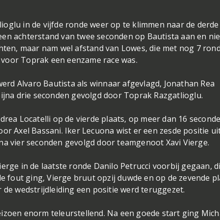
ioglu in de vijfde ronde weer op te klimmen naar de derde
een achterstand van twee seconden op Bautista aan en nie
chten, maar nam wel afstand van Lowes, die met nog 7 ron
k voor Toprak een eenzame race was.
rd Alvaro Bautista als winnaar afgevlagd, Jonathan Rea
bijna drie seconden gevolgd door Toprak Razgatlioglu.
ndrea Locatelli op de vierde plaats, op meer dan 16 second
or Axel Bassani. Iker Lecuona wist er een zesde positie uit
jna vier seconden gevolgd door teamgenoot Xavi Vierge.
erge in de laatste ronde Danilo Petrucci voorbij gegaan, di
de fout ging, Vierge bruut opzij duwde en op de zevende p
r de wedstrijdleiding een positie werd teruggezet.
eizoen enorm teleurstellend. Na een goede start ging Mich