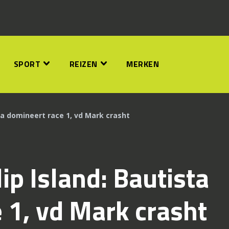
SPORT
REIZEN
MERKEN
sta domineert race 1, vd Mark crasht
ip Island: Bautista
 1, vd Mark crasht