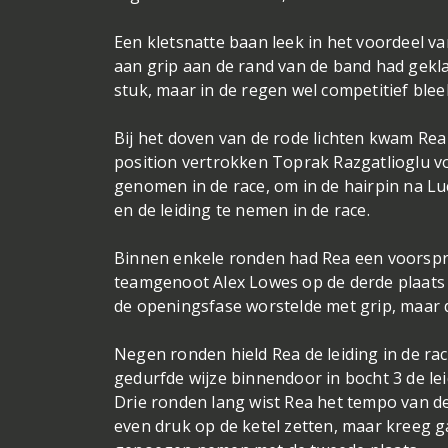
Een kletsnatte baan leek in het voordeel van
aan grip aan de rand van de band had gekla
stuk, maar in de regen wel competitief bleek
Bij het doven van de rode lichten kwam Rea 
position vertrokken Toprak Razgatlioglu vo
genomen in de race, om in de hairpin na L
en de leiding te nemen in de race.
Binnen enkele ronden had Rea een voorspr
teamgenoot Alex Lowes op de derde plaats na
de openingsfase worstelde met grip, maar d
Negen ronden hield Rea de leiding in de r
gedurfde wijze binnendoor in bocht 3 de lei
Drie ronden lang wist Rea het tempo van d
even druk op de ketel zetten, maar kreeg 