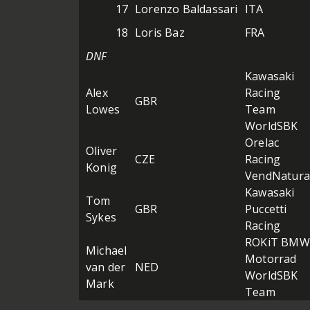
17
Lorenzo Baldassari
ITA
18
Loris Baz
FRA
DNF
Kawasaki
Alex
Racing
GBR
Lowes
Team
WorldSBK
Orelac
Oliver
CZE
Racing
Konig
VendNatura
Kawasaki
Tom
GBR
Puccetti
Sykes
Racing
ROKiT BMW
Michael
Motorrad
van der
NED
WorldSBK
Mark
Team