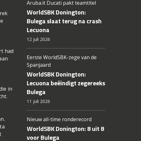
Aruba.it Ducati pakt teamtitel
WorldSBK Donington:
brek
Bulega slaat terug na crash
te
Lecuona
12 juli 2026
rt had
Eerste WorldSBK-zege van de
gaan
Spanjaard
WorldSBK Donington:
Lecuona beëindigt zegereeks
die in
Bulega
cht.
11 juli 2026
an.
Nieuw all-time ronderecord
ta
WorldSBK Donington: 8 uit 8
t
voor Bulega