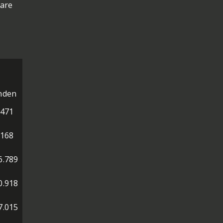
bare
nden
.471
.168
6.789
0.918
7.015