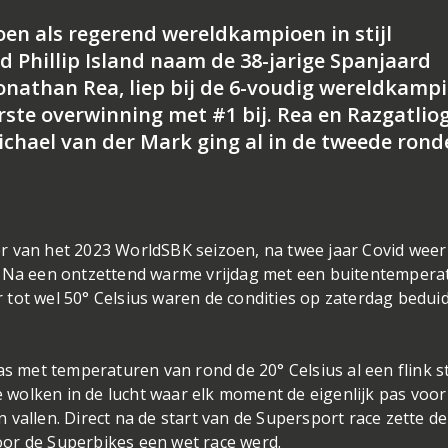
oen als regerend wereldkampioen in stijl
 Phillip Island naam de 38-jarige Spanjaard
Jonathan Rea, liep bij de 6-voudig wereldkamp
rste overwinning met #1 bij. Rea en Razgatlio
hael van der Mark ging al in de tweede rond
r van het 2023 WorldSBK seizoen, na twee jaar Covid weer
and. Na een ontzettend warme vrijdag met een buitentemper
 tot wel 50° Celsius waren de condities op zaterdag bedui
as met temperaturen van rond de 20° Celsius al een flink s
wolken in de lucht waar elk moment de eigenlijk pas voor
vallen. Direct na de start van de Supersport race zette de
or de Superbikes een wet race werd.