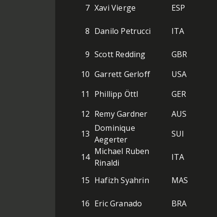
7
Xavi Vierge
ESP
8
Danilo Petrucci
ITA
9
Scott Redding
GBR
10
Garrett Gerloff
USA
11
Phillipp Öttl
GER
12
Remy Gardner
AUS
Dominique
13
SUI
Aegerter
Michael Ruben
14
ITA
Rinaldi
15
Hafizh Syahrin
MAS
16
Eric Granado
BRA