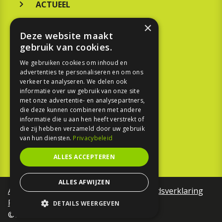
ACTUEEL
MERKEN
×
Deze website maakt
KOOPGIDS
gebruik van cookies.
TESTEN
We gebruiken cookies om inhoud en
advertenties te personaliseren en om ons
verkeer te analyseren. We delen ook
SPORT
informatie over uw gebruik van onze site
met onze advertentie- en analysepartners,
die deze kunnen combineren met andere
REPORTAGE
informatie die u aan hen heeft verstrekt of
die zij hebben verzameld door uw gebruik
TOUREN
van hun diensten.
Privacybeleid
NIEUWSBRIEF
ALLES ACCEPTEREN
ALLES AFWIJZEN
Algemene voorwaarden
Toegankelijkheidsverklaring
Privacy Policy
DETAILS WEERGEVEN
©Motorfreaks 2026