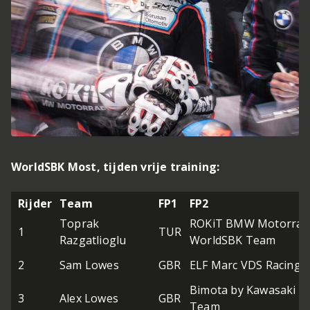
WorldSBK Most, tijden vrije training:
Rijder
Team
FP1
FP2
Toprak
ROKiT BMW Motorrad
1
TUR
Razgatlioglu
WorldSBK Team
2
Sam Lowes
GBR
ELF Marc VDS Racing
Bimota by Kawasaki R
3
Alex Lowes
GBR
Team