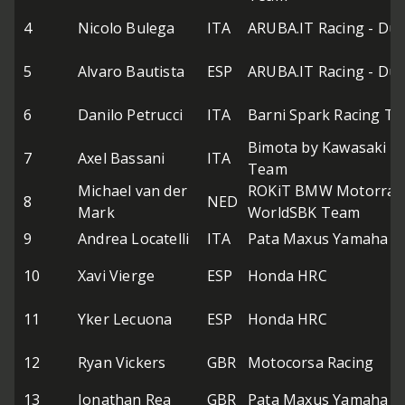
4
Nicolo Bulega
ITA
ARUBA.IT Racing - Duc
5
Alvaro Bautista
ESP
ARUBA.IT Racing - Duc
6
Danilo Petrucci
ITA
Barni Spark Racing T
Bimota by Kawasaki R
7
Axel Bassani
ITA
Team
Michael van der
ROKiT BMW Motorrad
8
NED
Mark
WorldSBK Team
9
Andrea Locatelli
ITA
Pata Maxus Yamaha
10
Xavi Vierge
ESP
Honda HRC
11
Yker Lecuona
ESP
Honda HRC
12
Ryan Vickers
GBR
Motocorsa Racing
13
Jonathan Rea
GBR
Pata Maxus Yamaha