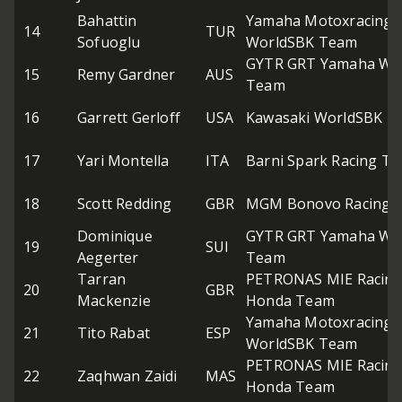
Bahattin
Yamaha Motoxracing
14
TUR
Sofuoglu
WorldSBK Team
GYTR GRT Yamaha Wo
15
Remy Gardner
AUS
Team
16
Garrett Gerloff
USA
Kawasaki WorldSBK T
17
Yari Montella
ITA
Barni Spark Racing T
18
Scott Redding
GBR
MGM Bonovo Racing
Dominique
GYTR GRT Yamaha Wo
19
SUI
Aegerter
Team
Tarran
PETRONAS MIE Racin
20
GBR
Mackenzie
Honda Team
Yamaha Motoxracing
21
Tito Rabat
ESP
WorldSBK Team
PETRONAS MIE Racin
22
Zaqhwan Zaidi
MAS
Honda Team