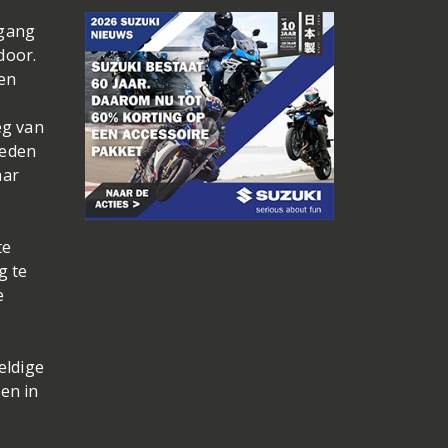
rgang
door.
den
eg van
reden
aar
te
g te
e
eldige
en in