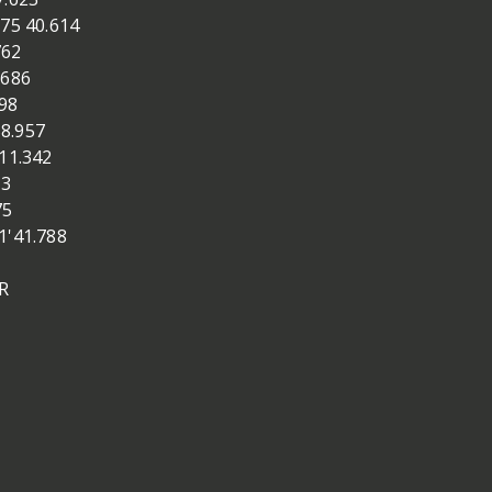
75 40.614
762
.686
98
8.957
11.342
23
75
1'41.788
RR