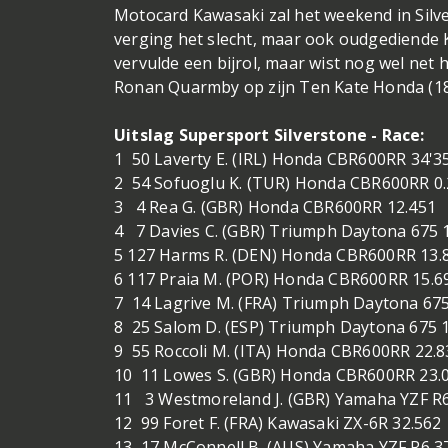
Motocard Kawasaki zal het weekend in Silver
verging het slecht, maar ook oudgediende K
vervulde een bijrol, maar wist nog wel net 
Ronan Quarmby op zijn Ten Kate Honda (18e
Uitslag Supersport Silverstone - Race:
1 50 Laverty E. (IRL) Honda CBR600RR 34'35
2 54 Sofuoglu K. (TUR) Honda CBR600RR 0
3 4 Rea G. (GBR) Honda CBR600RR 12.451
4 7 Davies C. (GBR) Triumph Daytona 675 
5 127 Harms R. (DEN) Honda CBR600RR 13.
6 117 Praia M. (POR) Honda CBR600RR 15.6
7 14 Lagrive M. (FRA) Triumph Daytona 675
8 25 Salom D. (ESP) Triumph Daytona 675 
9 55 Roccoli M. (ITA) Honda CBR600RR 22.8
10 11 Lowes S. (GBR) Honda CBR600RR 23.
11 3 Westmoreland J. (GBR) Yamaha YZF R6
12 99 Foret F. (FRA) Kawasaki ZX-6R 32.562
13 17 McConnell B. (AUS) Yamaha YZF R6 3