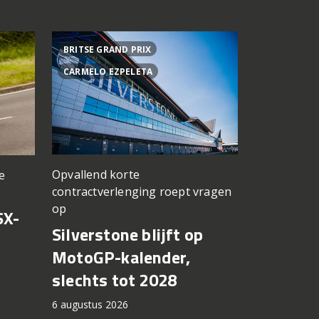
BRITSE GRAND PRIX
ACHTER DE
CARMELO EZPELETA
ASPAR TEA
Opvallend korte
e
een TT Ass
contractverlenging roept vragen
vergeten
op
SX-
Achter d
Silverstone blijft op
CFMOTO
MotoGP-kalender,
6 augustus 2
slechts tot 2028
6 augustus 2026