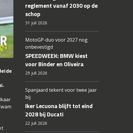
reglement vanaf 2030 op de
schop
31 juli 2026
MotoGP-duo voor 2027 nog
onbevestigd
SPEEDWEEK: BMW kiest
voor Binder en Oliveira
Beide
29 juli 2026
e
i.
Spanjaard tekent voor twee jaar
bij
lkaar
Iker Lecuona blijft tot eind
 kwam
2028 bij Ducati
22 juli 2026
et