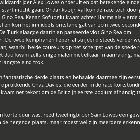
wildcardrijder Alex Lowes onderuit en dat betekende einde
an start mocht gaan. Ondanks zijn val kon de race toch doo
r Gino Rea. Kenan Sofuoglu kwam achter Harms als vierde 
el en kon het inmiddels ontstane gat van zo’n twee secon
. De Turk slaagde daarin en passeerde vlot Gino Rea om
n. De twee kemphanen liepen al strijdend steeds verder w
n, waarbij beide coureurs op het scherpst van de snede 
et duo kwam zelfs enige malen met elkaar in aanraking, m
t langste eind trok.
en fantastische derde plaats en behaalde daarmee zijn eers
oprukkende Chaz Davies, die eerder in de race kortstondi
wam net tekort om de Brit zijn eerste podium afhandig t
n korte duur was, reed tweelingbroer Sam Lowes een gew
om de negende plaats, maar moest wel zijn meerdere erkenn