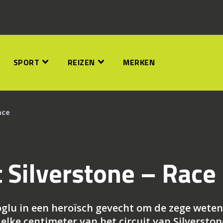
SPORT
REIZEN
MERKEN
ace
 Silverstone – Race
glu in een heroïsch gevecht om de zege weten
 elke centimeter van het circuit van Silverston