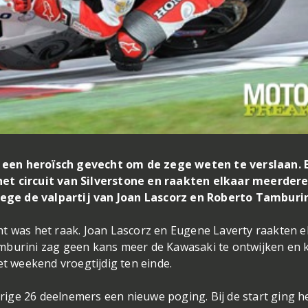
 een heroïsch gevecht om de zege weten te verslaan. 
het circuit van Silverstone en raakten elkaar meerder
ge de valpartij van Joan Lascorz en Roberto Tamburin
t was het raak. Joan Lascorz en Eugene Laverty raakten e
amburini zag geen kans meer de Kawasaki te ontwijken en
et weekend vroegtijdig ten einde.
ige 26 deelnemers een nieuwe poging. Bij de start ging h