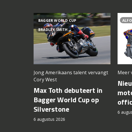
BAGGER WORLD CUP
ALFO
BRADLEY SMITH
Meer 
Jong Amerikaans talent vervangt
Cory West
Nie
Max Toth debuteert in
moto
Bagger World Cup op
offi
Silverstone
6 augu
6 augustus 2026