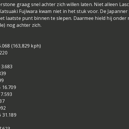
stone graag snel achter zich willen laten. Niet alleen Las
atsuaki Fujiwara kwam niet in het stuk voor. De Japanner
het laatste punt binnen te slepen. Daarmee hield hij onder
) nog achter zich.
.068 (163,829 kph)
.220
13.683
839
99
 16.709
17.593
37
092
 31.189
7.623