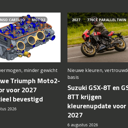
NSO CARTUJO
MOTO2
2027
776CC PARALLELTWIN
vermogen, minder gewicht
Nieuwe kleuren, vertrouwd
basis
uwe Triumph Moto2-
Suzuki GSX-8T en G
r voor 2027
8TT krijgen
cieel bevestigd
kleurenupdate voor
stus 2026
2027
6 augustus 2026