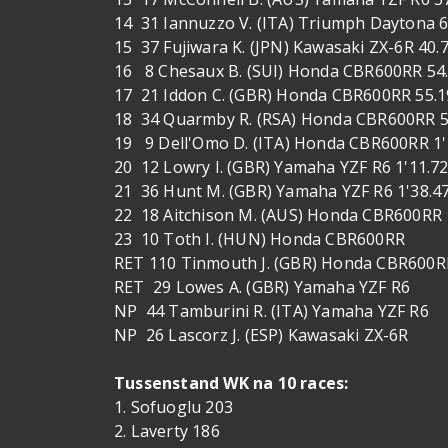
14 31 Iannuzzo V. (ITA) Triumph Daytona 6
15 37 Fujiwara K. (JPN) Kawasaki ZX-6R 40.
16 8 Chesaux B. (SUI) Honda CBR600RR 54
17 21 Iddon C. (GBR) Honda CBR600RR 55.1
18 34 Quarmby R. (RSA) Honda CBR600RR 5
19 9 Dell'Omo D. (ITA) Honda CBR600RR 1'
20 12 Lowry I. (GBR) Yamaha YZF R6 1'11.7
21 36 Hunt M. (GBR) Yamaha YZF R6 1'38.4
22 18 Aitchison M. (AUS) Honda CBR600RR 
23 10 Toth I. (HUN) Honda CBR600RR
RET 110 Tinmouth J. (GBR) Honda CBR600
RET 29 Lowes A. (GBR) Yamaha YZF R6
NP 44 Tamburini R. (ITA) Yamaha YZF R6
NP 26 Lascorz J. (ESP) Kawasaki ZX-6R
Tussenstand WK na 10 races:
1. Sofuoglu 203
2. Laverty 186