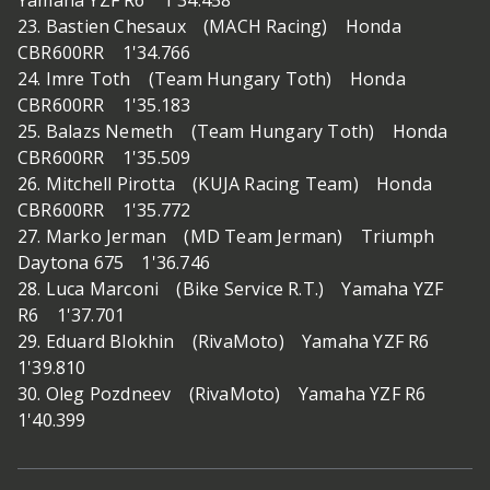
23. Bastien Chesaux (MACH Racing) Honda
CBR600RR 1'34.766
24. Imre Toth (Team Hungary Toth) Honda
CBR600RR 1'35.183
25. Balazs Nemeth (Team Hungary Toth) Honda
CBR600RR 1'35.509
26. Mitchell Pirotta (KUJA Racing Team) Honda
CBR600RR 1'35.772
27. Marko Jerman (MD Team Jerman) Triumph
Daytona 675 1'36.746
28. Luca Marconi (Bike Service R.T.) Yamaha YZF
R6 1'37.701
29. Eduard Blokhin (RivaMoto) Yamaha YZF R6
1'39.810
30. Oleg Pozdneev (RivaMoto) Yamaha YZF R6
1'40.399