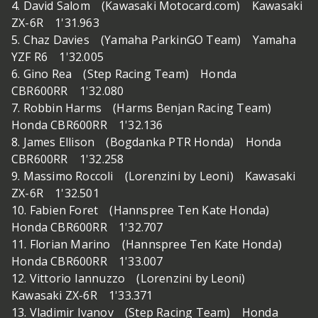
4. David Salom (Kawasaki Motocard.com) Kawasaki
ZX-6R 1'31.963
5. Chaz Davies (Yamaha ParkinGO Team) Yamaha
YZF R6 1'32.005
6. Gino Rea (Step Racing Team) Honda
CBR600RR 1'32.080
7. Robbin Harms (Harms Benjan Racing Team)
Honda CBR600RR 1'32.136
8. James Ellison (Bogdanka PTR Honda) Honda
CBR600RR 1'32.258
9. Massimo Roccoli (Lorenzini by Leoni) Kawasaki
ZX-6R 1'32.501
10. Fabien Foret (Hannspree Ten Kate Honda)
Honda CBR600RR 1'32.707
11. Florian Marino (Hannspree Ten Kate Honda)
Honda CBR600RR 1'33.007
12. Vittorio Iannuzzo (Lorenzini by Leoni)
Kawasaki ZX-6R 1'33.371
13. Vladimir Ivanov (Step Racing Team) Honda