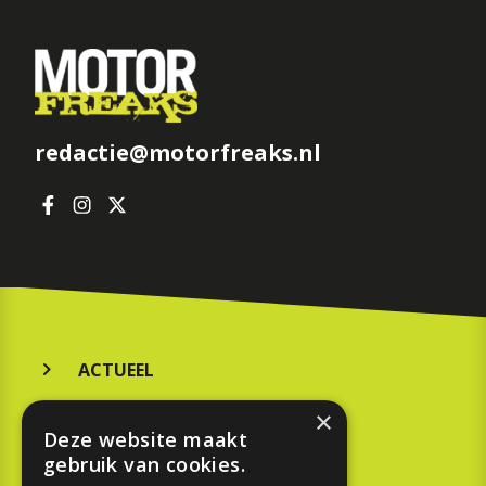
redactie@motorfreaks.nl
ACTUEEL
MERKEN
×
Deze website maakt
KOOPGIDS
gebruik van cookies.