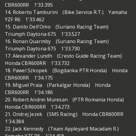
CBR600RR 1'33.395
14. Roberto Tamburini (Bike Service R.T.) Yamaha
YZF R6 1'33.462
15. Danilo Dell'Omo (Suriano Racing Team)
Triumph Daytona 675 1'33.527
16. Ronan Quarmby (Suriano Racing Team)
Triumph Daytona 675 1'33.730
17. Alexander Lundh (Cresto Guide Racing Team)
Honda CBR600RR 1'33.732
18. Pawel Szkopek (Bogdanka PTR Honda) Honda
CBR600RR 1'34.175
19. Miguel Praia (Parkalgar Honda) Honda
CBR600RR 1'34.186
20. Robert Andrei Muresan (PTR Romania Honda)
Honda CBR600RR 1'34.273
21. Ondrej Jezek (SMS Racing) Honda CBR600RR
1'34.384
22. Jack Kennedy (Team Appleyard Macadam R.)
Yamaha YZF R6 1'34.458