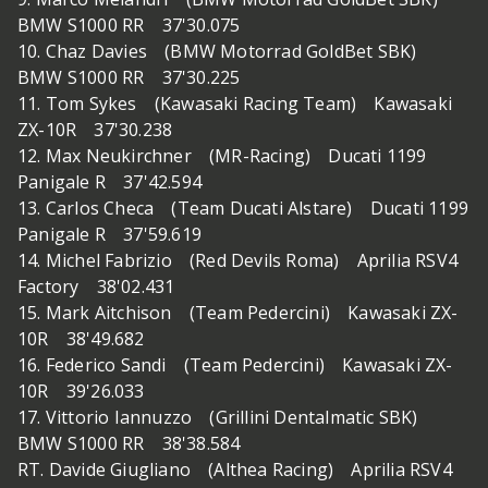
BMW S1000 RR 37'30.075
10. Chaz Davies (BMW Motorrad GoldBet SBK)
BMW S1000 RR 37'30.225
11. Tom Sykes (Kawasaki Racing Team) Kawasaki
ZX-10R 37'30.238
12. Max Neukirchner (MR-Racing) Ducati 1199
Panigale R 37'42.594
13. Carlos Checa (Team Ducati Alstare) Ducati 1199
Panigale R 37'59.619
14. Michel Fabrizio (Red Devils Roma) Aprilia RSV4
Factory 38'02.431
15. Mark Aitchison (Team Pedercini) Kawasaki ZX-
10R 38'49.682
16. Federico Sandi (Team Pedercini) Kawasaki ZX-
10R 39'26.033
17. Vittorio Iannuzzo (Grillini Dentalmatic SBK)
BMW S1000 RR 38'38.584
RT. Davide Giugliano (Althea Racing) Aprilia RSV4