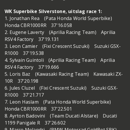
WK Superbike Silverstone, uitslag race 1:
1. Jonathan Rea (Pata Honda World Superbike)
Honda CBR1000RR 37'16.058
2. Eugene Laverty (Aprilia Racing Team) Aprilia
RSV4 Factory 37'19.131
3. Leon Camier (Fixi Crescent Suzuki) Suzuki GSX-
R1000 37'19.538
4. Sylvain Guintoli (Aprilia Racing Team) Aprilia
RSV4 Factory 37'19.666
5. Loris Baz (Kawasaki Racing Team) Kawasaki ZX-
10R 37'20.198
6. Jules Cluzel (Fixi Crescent Suzuki) Suzuki GSX-
R1000 37'21.717
7. Leon Haslam (Pata Honda World Superbike)
Honda CBR1000RR 37'22.501
8. Ayrton Badovini (Team Ducati Alstare) Ducati
1199 Panigale R 37'26.602
9. Marco Melandri (BMW Motorrad GoldBet SBK)