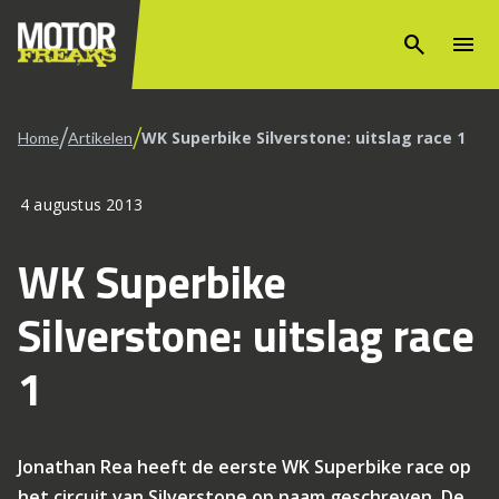
search
menu
/
/
WK Superbike Silverstone: uitslag race 1
Home
Artikelen
4 augustus 2013
WK Superbike
Silverstone: uitslag race
1
Jonathan Rea heeft de eerste WK Superbike race op
het circuit van Silverstone op naam geschreven. De