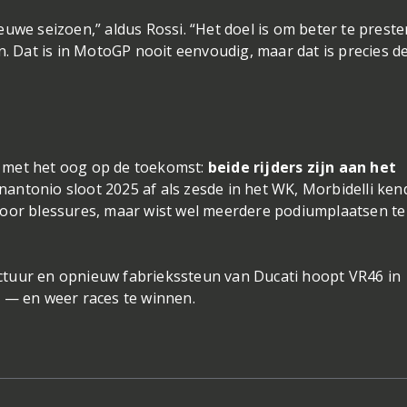
ieuwe seizoen,” aldus Rossi. “Het doel is om beter te prest
jn. Dat is in MotoGP nooit eenvoudig, maar dat is precies d
k met het oog op de toekomst:
beide rijders zijn aan het
nnantonio sloot 2025 af als zesde in het WK, Morbidelli ken
 door blessures, maar wist wel meerdere podiumplaatsen te
uctuur en opnieuw fabriekssteun van Ducati hoopt VR46 in
n — en weer races te winnen.