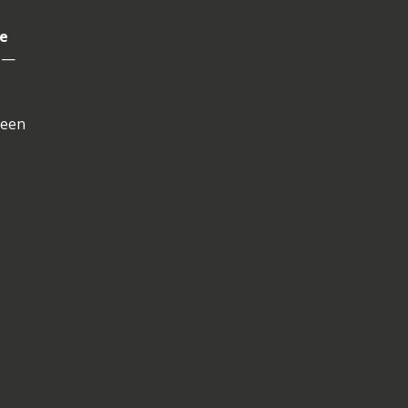
ne
i —
 een