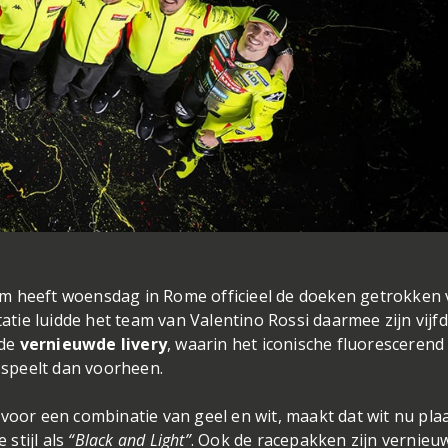
 heeft woensdag in Rome officieel de doeken getrokken 
ntatie luidde het team van Valentino Rossi daarmee zijn vijf
 de
vernieuwde livery
, waarin het iconische fluorescerend
 speelt dan voorheen.
oor een combinatie van geel en wit, maakt dat wit nu pla
 stijl als
“Black and Light”
. Ook de racepakken zijn vernieu