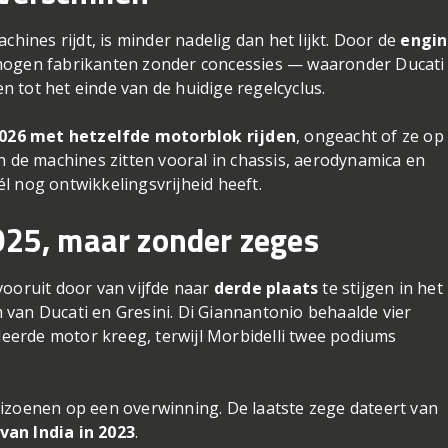
chines rijdt, is minder nadelig dan het lijkt. Door de
engi
 mogen fabrikanten zonder concessies — waaronder Ducat
 tot het einde van de huidige regelcyclus.
 2026 met hetzelfde motorblok rijden
, ongeacht of ze op
n de machines zitten vooral in chassis, aerodynamica en
l nog ontwikkelingsvrijheid heeft.
2025, maar zonder zeges
vooruit door van vijfde naar
derde plaats
te stijgen in het
van Ducati en Gresini. Di Giannantonio behaalde vier
erde motor kreeg, terwijl Morbidelli twee podiums
eizoenen op een overwinning. De laatste zege dateert van
van India in 2023
.