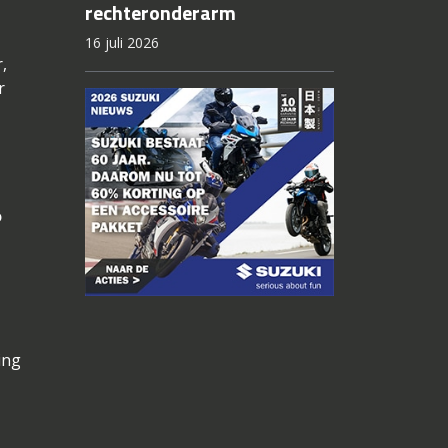
rechteronderarm
16 juli 2026
,
r
o
ing