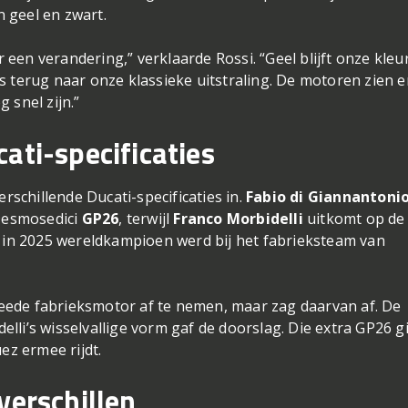
 geel en zwart.
en verandering,” verklaarde Rossi. “Geel blijft onze kleur
s terug naar onze klassieke uitstraling. De motoren zien e
 snel zijn.”
ati-specificaties
erschillende Ducati-specificaties in.
Fabio di Giannantoni
 Desmosedici
GP26
, terwijl
Franco Morbidelli
uitkomt op de
in 2025 wereldkampioen werd bij het fabrieksteam van
eede fabrieksmotor af te nemen, maar zag daarvan af. De
lli’s wisselvallige vorm gaf de doorslag. Die extra GP26 g
ez ermee rijdt.
verschillen