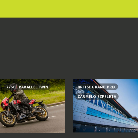
776CC PARALLELTWIN
BRITSE GRAND PRIX
CARMELO EZPELETA